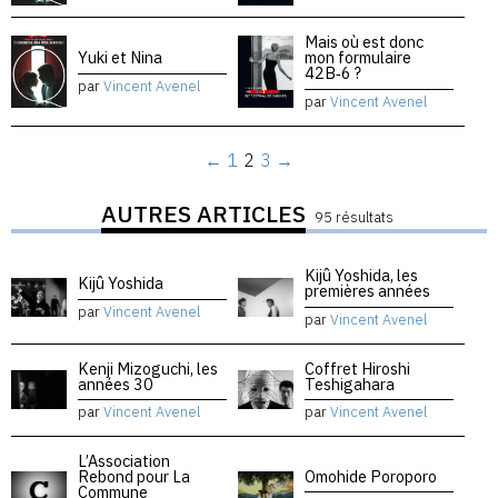
Mais où est donc
Yuki et Nina
mon formulaire
42B‑6 ?
par
Vincent Avenel
par
Vincent Avenel
←
1
2
3
→
AUTRES ARTICLES
95 résultats
Kijû Yoshida, les
Kijû Yoshida
premières années
par
Vincent Avenel
par
Vincent Avenel
Kenji Mizoguchi, les
Coffret Hiroshi
années 30
Teshigahara
par
Vincent Avenel
par
Vincent Avenel
L’Association
Rebond pour La
Omohide Poroporo
Commune