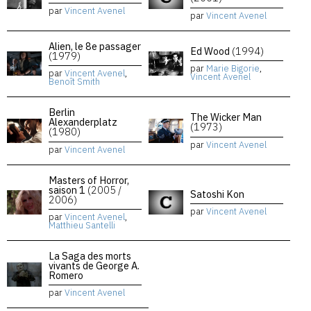
par
Vincent Avenel
par
Vincent Avenel
Alien, le 8e passager
Ed Wood
(1994)
(1979)
par
Marie Bigorie
,
par
Vincent Avenel
,
Vincent Avenel
Benoît Smith
Berlin
The Wicker Man
Alexanderplatz
(1973)
(1980)
par
Vincent Avenel
par
Vincent Avenel
Masters of Horror,
saison 1
(2005 /
Satoshi Kon
2006)
par
Vincent Avenel
par
Vincent Avenel
,
Matthieu Santelli
La Saga des morts
vivants de George A.
Romero
par
Vincent Avenel