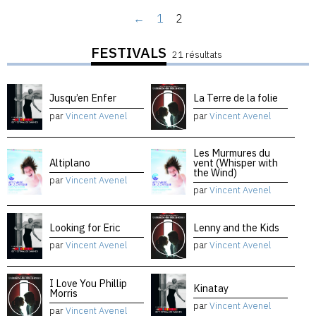
←
1
2
FESTIVALS
21 résultats
Jusqu’en Enfer
La Terre de la folie
par
Vincent Avenel
par
Vincent Avenel
Les Murmures du
Altiplano
vent (Whisper with
the Wind)
par
Vincent Avenel
par
Vincent Avenel
Looking for Eric
Lenny and the Kids
par
Vincent Avenel
par
Vincent Avenel
I Love You Phillip
Kinatay
Morris
par
Vincent Avenel
par
Vincent Avenel