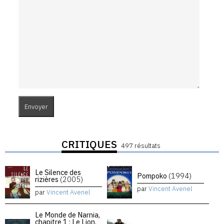
CRITIQUES
497 résultats
Le Silence des
Pompoko
(1994)
rizières
(2005)
par
Vincent Avenel
par
Vincent Avenel
Le Monde de Narnia,
chapitre 1 : Le Lion,