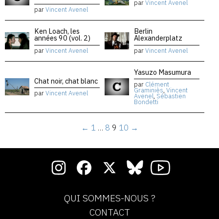
par
Vincent Avenel
par
Vincent Avenel
Ken Loach, les
Berlin
années 90 (vol. 2)
Alexanderplatz
par
Vincent Avenel
par
Vincent Avenel
Yasuzo Masumura
Chat noir, chat blanc
par
Clément
Graminiès
,
Vincent
par
Vincent Avenel
Avenel
,
Sébastien
Bondetti
←
1
…
8
9
10
→
QUI SOMMES-NOUS ?
CONTACT