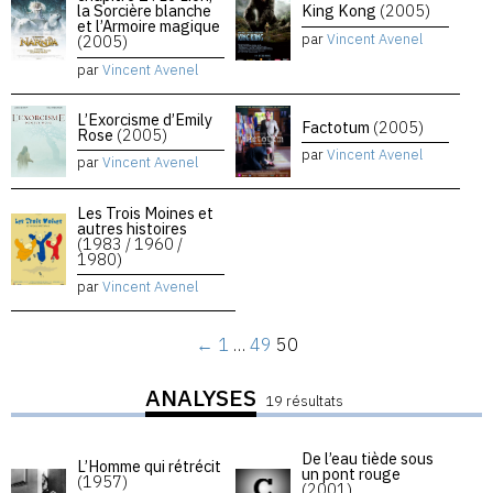
la Sorcière blanche
King Kong
(2005)
et l’Armoire magique
par
Vincent Avenel
(2005)
par
Vincent Avenel
L’Exorcisme d’Emily
Factotum
(2005)
Rose
(2005)
par
Vincent Avenel
par
Vincent Avenel
Les Trois Moines et
autres histoires
(1983 / 1960 /
1980)
par
Vincent Avenel
←
1
…
49
50
ANALYSES
19 résultats
De l’eau tiède sous
L’Homme qui rétrécit
un pont rouge
(1957)
(2001)