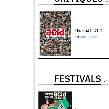
1 
The End
(2012)
par
Arnaud Hée
FESTIVALS
61 