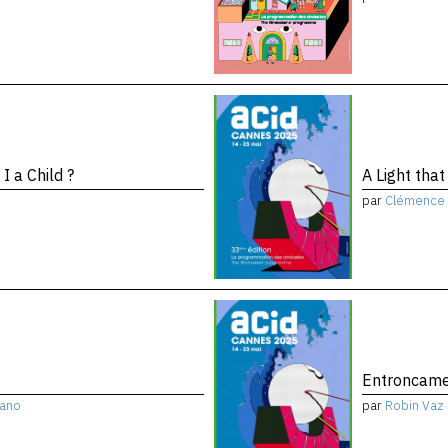
 I a Child ?
A Light tha
par
Clémence 
Entroncam
Cano
par
Robin Vaz