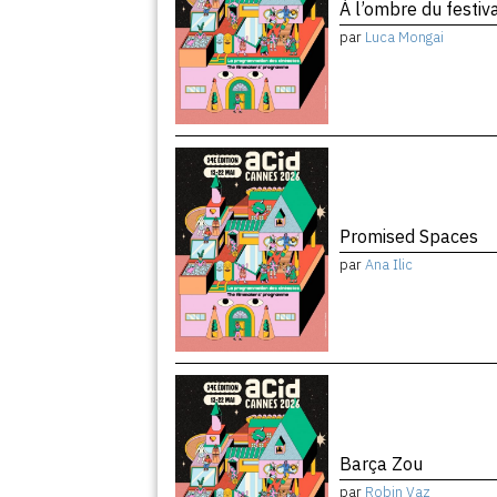
À l’ombre du festiv
par
Luca Mongai
Promised Spaces
par
Ana Ilic
Barça Zou
par
Robin Vaz