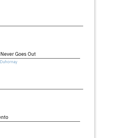
t Never Goes Out
Duhornay
ento