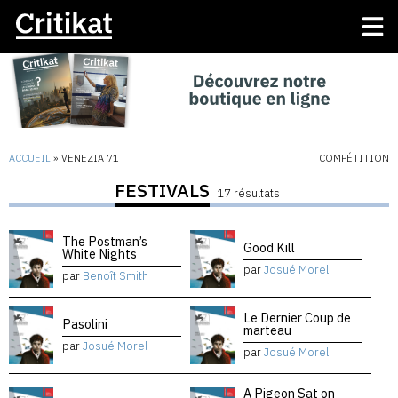
ACCUEIL
»
VENEZIA 71
COMPÉTITION
FESTIVALS
17 résultats
The Postman’s
Good Kill
White Nights
par
Josué Morel
par
Benoît Smith
Le Dernier Coup de
Pasolini
marteau
par
Josué Morel
par
Josué Morel
A Pigeon Sat on