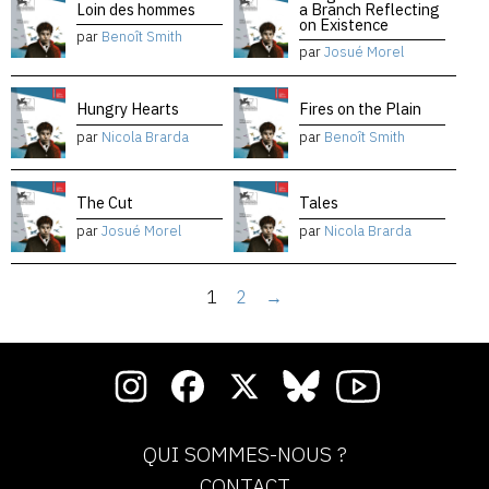
Loin des hommes
a Branch Reflecting
on Existence
par
Benoît Smith
par
Josué Morel
Hungry Hearts
Fires on the Plain
par
Nicola Brarda
par
Benoît Smith
The Cut
Tales
par
Josué Morel
par
Nicola Brarda
1
2
→
QUI SOMMES-NOUS ?
CONTACT