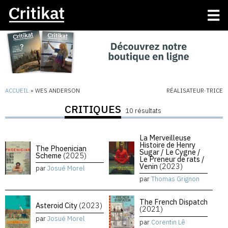
ACCUEIL
»
WES ANDERSON
RÉALISATEUR·TRICE
CRITIQUES
10 résultats
La Merveilleuse
Histoire de Henry
The Phoenician
Sugar / Le Cygne /
Scheme
(2025)
Le Preneur de rats /
Venin
(2023)
par
Josué Morel
par
Thomas Grignon
The French Dispatch
Asteroid City
(2023)
(2021)
par
Josué Morel
par
Corentin Lê