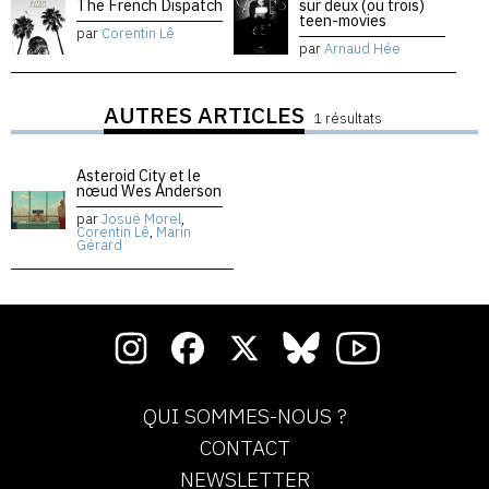
The French Dispatch
sur deux (ou trois)
teen-movies
par
Corentin Lê
par
Arnaud Hée
AUTRES ARTICLES
1 résultats
Asteroid City et le
nœud Wes Anderson
par
Josué Morel
,
Corentin Lê
,
Marin
Gérard
QUI SOMMES-NOUS ?
CONTACT
NEWSLETTER