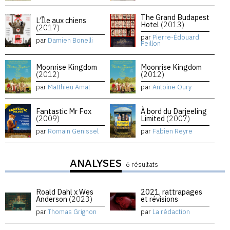
The Grand Budapest
L’Île aux chiens
Hotel
(2013)
(2017)
par
Pierre-Édouard
par
Damien Bonelli
Peillon
Moonrise Kingdom
Moonrise Kingdom
(2012)
(2012)
par
Matthieu Amat
par
Antoine Oury
Fantastic Mr Fox
À bord du Darjeeling
(2009)
Limited
(2007)
par
Romain Genissel
par
Fabien Reyre
ANALYSES
6 résultats
Roald Dahl x Wes
2021, rattrapages
Anderson
(2023)
et révisions
par
Thomas Grignon
par
La rédaction