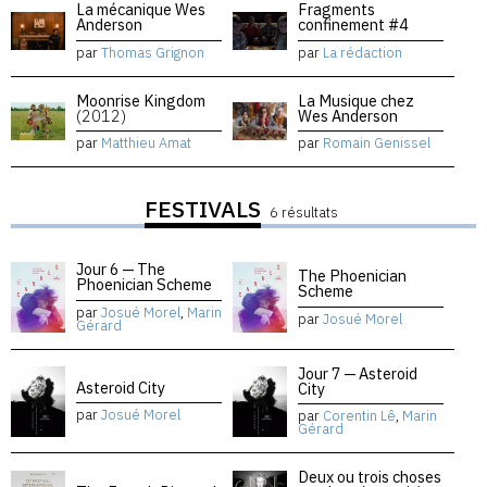
La mécanique Wes
Fragments
Anderson
confinement #4
par
Thomas Grignon
par
La rédaction
Moonrise Kingdom
La Musique chez
(2012)
Wes Anderson
par
Matthieu Amat
par
Romain Genissel
FESTIVALS
6 résultats
Jour 6 — The
The Phoenician
Phoenician Scheme
Scheme
par
Josué Morel
,
Marin
par
Josué Morel
Gérard
Jour 7 — Asteroid
Asteroid City
City
par
Josué Morel
par
Corentin Lê
,
Marin
Gérard
Deux ou trois choses