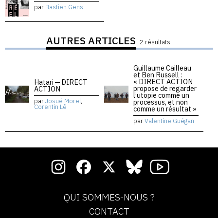
par
Bastien Gens
AUTRES ARTICLES
2 résultats
Guillaume Cailleau
et Ben Russell :
« DIRECT ACTION
Hatari — DIRECT
propose de regarder
ACTION
l’utopie comme un
par
Josué Morel
,
processus, et non
Corentin Lê
comme un résultat »
par
Valentine Guégan
QUI SOMMES-NOUS ?
CONTACT