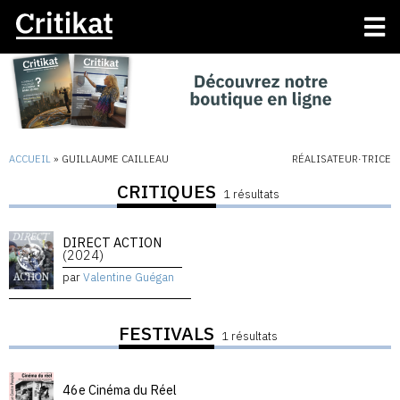
ACCUEIL
»
GUILLAUME CAILLEAU
RÉALISATEUR·TRICE
CRITIQUES
1 résultats
DIRECT ACTION
(2024)
par
Valentine Guégan
FESTIVALS
1 résultats
46e Cinéma du Réel