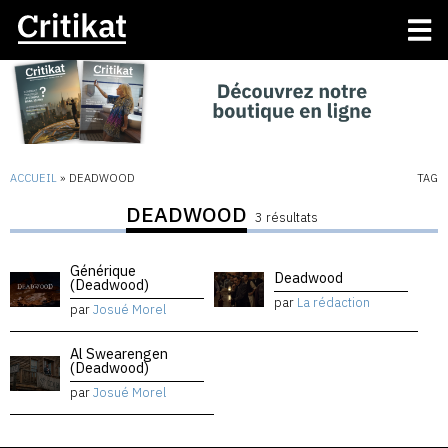
ACCUEIL
»
DEADWOOD
TAG
DEADWOOD
3 résultats
Générique
Deadwood
(Deadwood)
par
La rédaction
par
Josué Morel
Al Swearengen
(Deadwood)
par
Josué Morel