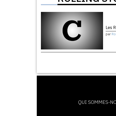
Les R
par
Ro
QUI SOMMES-NO