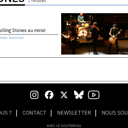
2 résultats
olling Stones au miroir
main Genissel
US ?
CONTACT
NEWSLETTER
NOUS SOU
AVEC LE SOUTIEN DU