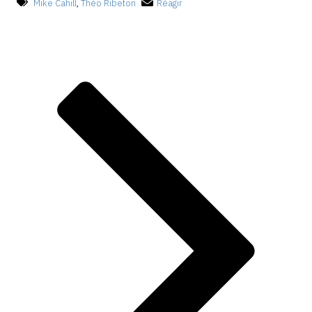
Mike Cahill
,
Théo Ribeton
Réagir