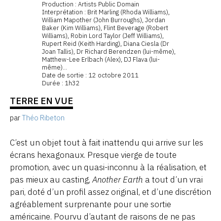
Production : Artists Public Domain
Interprétation : Brit Marling (Rhoda Williams),
William Mapother (John Burroughs), Jordan
Baker (Kim Williams), Flint Beverage (Robert
Williams), Robin Lord Taylor (Jeff Williams),
Rupert Reid (Keith Harding), Diana Ciesla (Dr
Joan Tallis), Dr Richard Berendzen (lui-même),
Matthew-Lee Erlbach (Alex), DJ Flava (lui-
même)...
Date de sortie : 12 octobre 2011
Durée : 1h32
TERRE EN VUE
par
Théo Ribeton
C’est un objet tout à fait inattendu qui arrive sur les
écrans hexagonaux. Presque vierge de toute
promotion, avec un quasi-inconnu à la réalisation, et
pas mieux au casting,
Another Earth
a tout d’un vrai
pari, doté d’un profil assez original, et d’une discrétion
agréablement surprenante pour une sortie
américaine. Pourvu d’autant de raisons de ne pas