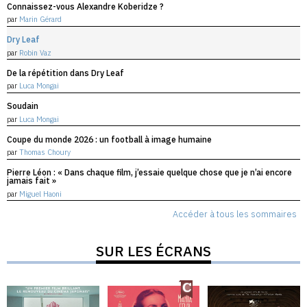
Connaissez-vous Alexandre Koberidze ?
par
Marin Gérard
Dry Leaf
par
Robin Vaz
De la répétition dans Dry Leaf
par
Luca Mongai
Soudain
par
Luca Mongai
Accéder à tous les sommaires
Coupe du monde 2026 : un football à image humaine
par
Thomas Choury
SUR LES ÉCRANS
Pierre Léon : « Dans chaque film, j’essaie quelque chose que je n’
jamais fait »
par
Miguel Haoni