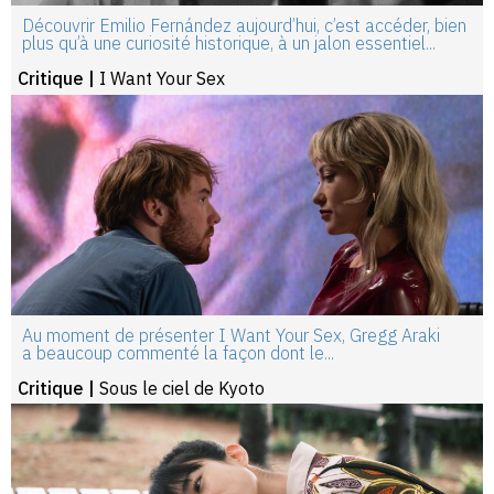
Découvrir Emilio Fernández aujourd’hui, c’est accéder, bien
plus qu’à une curiosité historique, à un jalon essentiel...
Critique |
I Want Your Sex
Au moment de présenter I Want Your Sex, Gregg Araki
a beaucoup commenté la façon dont le...
Critique |
Sous le ciel de Kyoto