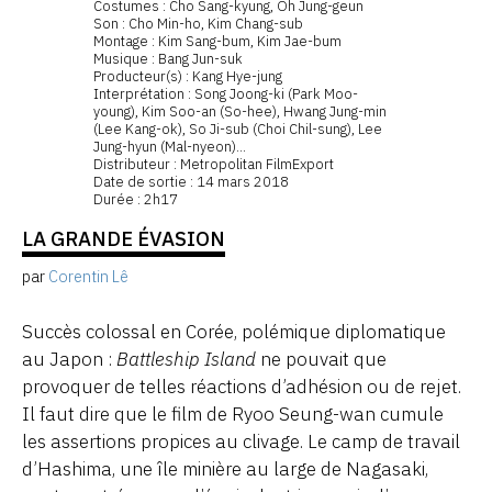
Costumes : Cho Sang-kyung, Oh Jung-geun
Son : Cho Min-ho, Kim Chang-sub
Montage : Kim Sang-bum, Kim Jae-bum
Musique : Bang Jun-suk
Producteur(s) : Kang Hye-jung
Interprétation : Song Joong-ki (Park Moo-
young), Kim Soo-an (So-hee), Hwang Jung-min
(Lee Kang-ok), So Ji-sub (Choi Chil-sung), Lee
Jung-hyun (Mal-nyeon)...
Distributeur : Metropolitan FilmExport
Date de sortie : 14 mars 2018
Durée : 2h17
LA GRANDE ÉVASION
par
Corentin Lê
Succès colossal en Corée, polémique diplomatique
au Japon :
Battleship Island
ne pouvait que
provoquer de telles réactions d’adhésion ou de rejet.
Il faut dire que le film de Ryoo Seung-wan cumule
les assertions propices au clivage. Le camp de travail
d’Hashima, une île minière au large de Nagasaki,