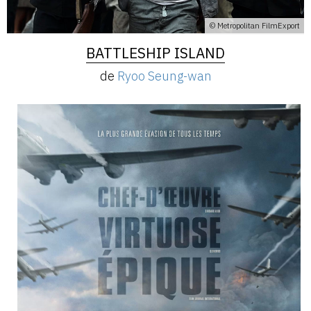
© Metropolitan FilmExport
BATTLESHIP ISLAND
de
Ryoo Seung-wan