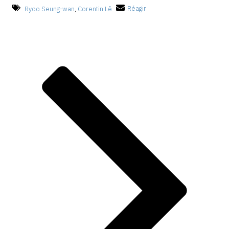
Ryoo Seung-wan
,
Corentin Lê
Réagir