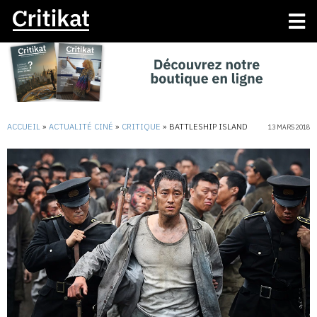
ACCUEIL
»
ACTUALITÉ CINÉ
»
CRITIQUE
»
BATTLESHIP ISLAND
13 MARS 2018