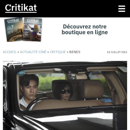
ACCUEIL
»
ACTUALITÉ CINÉ
»
CRITIQUE
»
BENDS
14 JUILLET 2015