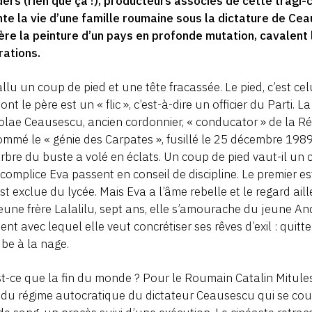
rs (rien que ça !), producteurs associés de cette tragi-
te la vie d’une famille roumaine sous la dictature de Ceau
ère la peinture d’un pays en profonde mutation, cavalent 
rations.
fallu un coup de pied et une tête fracassée. Le pied, c’est c
ont le père est un « flic », c’est-à-dire un officier du Parti. L
olae Ceausescu, ancien cordonnier, « conducator » de la R
mmé le « génie des Carpates », fusillé le 25 décembre 1989
rbre du buste a volé en éclats. Un coup de pied vaut-il un 
 complice Eva passent en conseil de discipline. Le premier es
st exclue du lycée. Mais Eva a l’âme rebelle et le regard ai
eune frère Lalalilu, sept ans, elle s’amourache du jeune Andre
dent avec lequel elle veut concrétiser ses rêves d’exil : quitt
be à la nage.
t-ce que la fin du monde ? Pour le Roumain Catalin Mitules
n du régime autocratique du dictateur Ceausescu qui se c