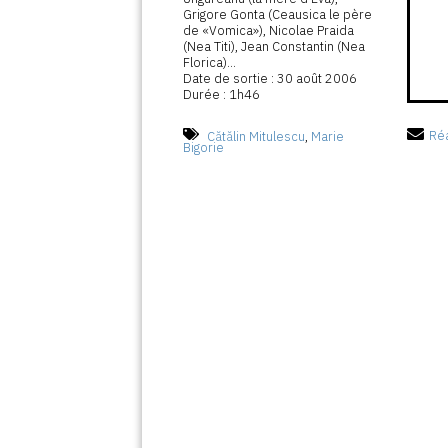
Grigore Gonta (Ceausica le père
de «Vomica»), Nicolae Praida
(Nea Titi), Jean Constantin (Nea
Florica)...
Date de sortie : 30 août 2006
Durée : 1h46
Cătălin Mitulescu
,
Marie
Réa
Bigorie