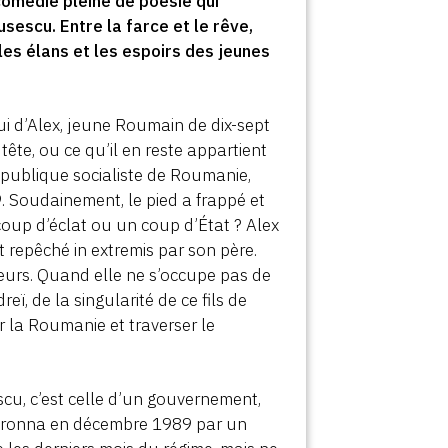
comédie pleine de poésie qui
sescu. Entre la farce et le rêve,
les élans et les espoirs des jeunes
elui d’Alex, jeune Roumain de dix-sept
a tête, ou ce qu’il en reste appartient
épublique socialiste de Roumanie,
. Soudainement, le pied a frappé et
coup d’éclat ou un coup d’État ? Alex
t repêché in extremis par son père.
lleurs. Quand elle ne s’occupe pas de
ï, de la singularité de ce fils de
er la Roumanie et traverser le
cu, c’est celle d’un gouvernement,
ouronna en décembre 1989 par un