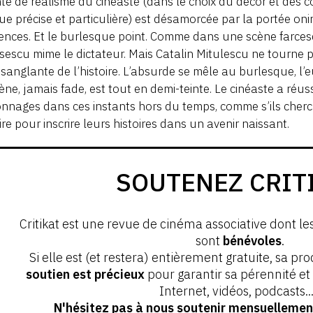
té de réalisme du cinéaste (dans le choix du décor et des 
e précise et particulière) est désamorcée par la portée oni
nces. Et le burlesque point. Comme dans une scène farces
escu mime le dictateur. Mais Catalin Mitulescu ne tourne 
sanglante de l’histoire. L’absurde se mêle au burlesque, l’eu
ène, jamais fade, est tout en demi-teinte. Le cinéaste a réussi
nnages dans ces instants hors du temps, comme s’ils cherch
ire pour inscrire leurs histoires dans un avenir naissant.
SOUTENEZ CRIT
Critikat est une revue de cinéma associative dont le
sont
bénévoles
.
Si elle est (et restera) entièrement gratuite, sa pr
soutien est précieux
pour garantir sa pérennité e
Internet, vidéos, podcasts...
N'hésitez pas à nous soutenir mensuellement