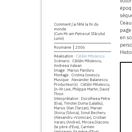
volon
époqu
séque
Ceaus
Comment j’ai fêté la fin du
monde
page 
(Cum Mi-am Petrecut Sfârșitul
en sc
Lumii)
perso
Roumanie
2006
Histo
Réalisation :
Cătălin Mitulescu
Scénario : Cătălin Mitulescu,
Andreea Valean
Image : Marius Panduru
Montage : Cristina Ionescu
Musique : Alexander Balanescu
Producteur(s) : Cătălin Mitulescu,
In-Ah Lee, Philippe Martin, David
Thion
Interprétation : Dorotheea Petre
(Eva), Timotei Duma (Lalalilu),
Marius Stan (Tarzan), Marian
Stoica (Silvica), Ionut Becheru
(Alexandru «Vomica»), Cristian
Vararu (Andrei), Mircea Diaconu
(le père d'Eva), Carmen
Ungureanu (la mère d'Eva),