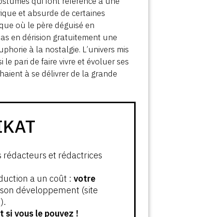
costumes qui font référence à une
rique et absurde de certaines
que où le père déguisé en
pas en dérision gratuitement une
phorie à la nostalgie. L’univers mis
 le pari de faire vivre et évoluer ses
aient à se délivrer de la grande
IKAT
s rédacteurs et rédactrices
oduction a un coût :
votre
t son développement (site
).
 si vous le pouvez !