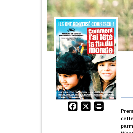
Prem
cette
parmi