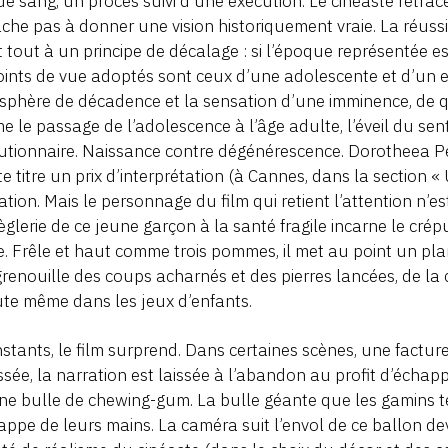
de sang, un procès suivi d’une exécution. Le cinéaste retrac
ache pas à donner une vision historiquement vraie. La réuss
 tout à un principe de décalage : si l’époque représentée es
oints de vue adoptés sont ceux d’une adolescente et d’un en
phère de décadence et la sensation d’une imminence, de q
 le passage de l’adolescence à l’âge adulte, l’éveil du se
utionnaire. Naissance contre dégénérescence. Dorotheea Petre
te titre un prix d’interprétation (à Cannes, dans la section «
ation. Mais le personnage du film qui retient l’attention n’est
ièglerie de ce jeune garçon à la santé fragile incarne le cr
e. Frêle et haut comme trois pommes, il met au point un pl
renouille des coups acharnés et des pierres lancées, de la
te même dans les jeux d’enfants.
nstants, le film surprend. Dans certaines scènes, une factur
ssée, la narration est laissée à l’abandon au profit d’échap
une bulle de chewing-gum. La bulle géante que les gamins t
appe de leurs mains. La caméra suit l’envol de ce ballon de