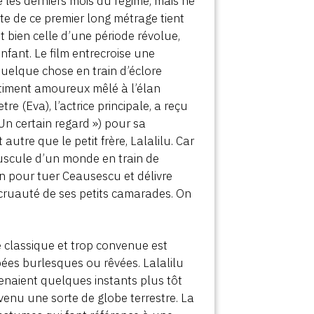
e les derniers mois du régime, mais ne
ite de ce premier long métrage tient
t bien celle d’une période révolue,
fant. Le film entrecroise une
uelque chose en train d’éclore
ntiment amoureux mêlé à l’élan
 (Eva), l’actrice principale, a reçu
 Un certain regard ») pour sa
 autre que le petit frère, Lalalilu. Car
épuscule d’un monde en train de
an pour tuer Ceausescu et délivre
 cruauté de ses petits camarades. On
e classique et trop convenue est
pées burlesques ou rêvées. Lalalilu
enaient quelques instants plus tôt
venu une sorte de globe terrestre. La