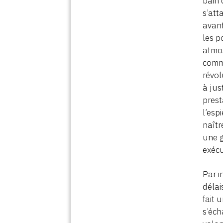
bain 
s’att
avant
les p
atmos
comme
révol
à jus
prest
l’esp
naîtr
une g
exécu
Par i
délai
fait 
s’éch