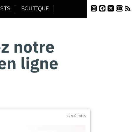
STS
BOUTIQUE
29 AOÛT 2006