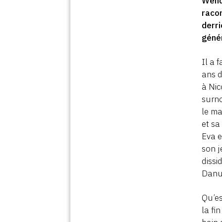
Wende
racon
derri
géné
Il a 
ans d
à Nic
surno
le ma
et sa
Eva e
son j
dissi
Danu
Qu’es
la fi