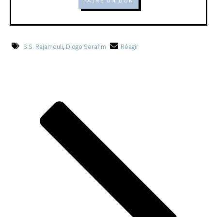
FAIRE UN DON
S.S. Rajamouli
,
Diogo Serafim
Réagir