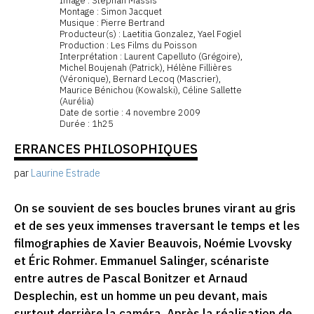
Image : Stéphan Massis
Montage : Simon Jacquet
Musique : Pierre Bertrand
Producteur(s) : Laetitia Gonzalez, Yael Fogiel
Production : Les Films du Poisson
Interprétation : Laurent Capelluto (Grégoire),
Michel Boujenah (Patrick), Hélène Fillières
(Véronique), Bernard Lecoq (Mascrier),
Maurice Bénichou (Kowalski), Céline Sallette
(Aurélia)
Date de sortie : 4 novembre 2009
Durée : 1h25
ERRANCES PHILOSOPHIQUES
par
Laurine Estrade
On se souvient de ses boucles brunes virant au gris
et de ses yeux immenses traversant le temps et les
filmographies de Xavier Beauvois, Noémie Lvovsky
et Éric Rohmer. Emmanuel Salinger, scénariste
entre autres de Pascal Bonitzer et Arnaud
Desplechin, est un homme un peu devant, mais
surtout derrière la caméra. Après la réalisation de