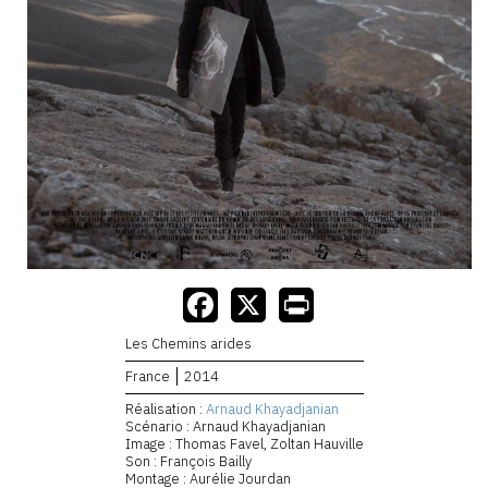
Les Chemins arides
France
2014
Réalisation :
Arnaud Khayadjanian
Scénario : Arnaud Khayadjanian
Image : Thomas Favel, Zoltan Hauville
Son : François Bailly
Montage : Aurélie Jourdan