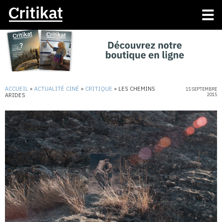
ACCUEIL
»
ACTUALITÉ CINÉ
»
CRITIQUE
»
LES CHEMINS
15 SEPTEMBRE
ARIDES
2015