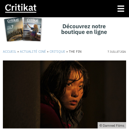
ACCUEIL
»
ACTUALITÉ CINÉ
»
CRITIQUE
»
THE FIN
7 JUILLET 2026
© Damned Films