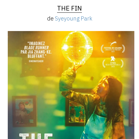
THE FIN
de
Syeyoung Park