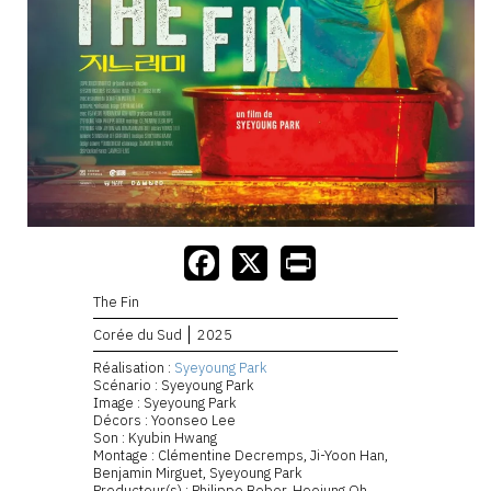
The Fin
Corée du Sud
2025
Réalisation :
Syeyoung Park
Scénario : Syeyoung Park
Image : Syeyoung Park
Décors : Yoonseo Lee
Son : Kyubin Hwang
Montage : Clémentine Decremps, Ji-Yoon Han,
Benjamin Mirguet, Syeyoung Park
Producteur(s) : Philippe Bober, Heejung Oh,