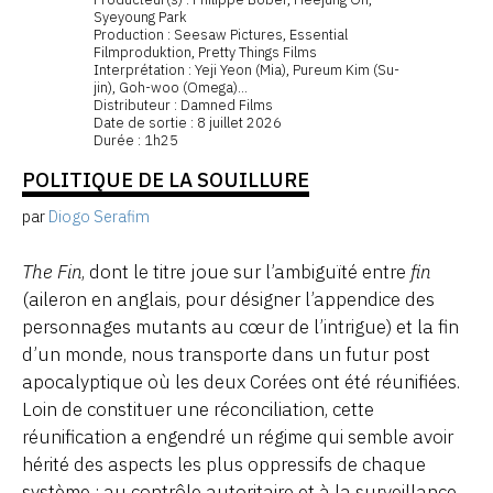
Syeyoung Park
Production : Seesaw Pictures, Essential
Filmproduktion, Pretty Things Films
Interprétation : Yeji Yeon (Mia), Pureum Kim (Su-
jin), Goh-woo (Omega)...
Distributeur : Damned Films
Date de sortie : 8 juillet 2026
Durée : 1h25
POLITIQUE DE LA SOUILLURE
par
Diogo Serafim
The Fin
, dont le titre joue sur l’ambiguïté entre
fin
(aileron en anglais, pour désigner l’appendice des
personnages mutants au cœur de l’intrigue) et la fin
d’un monde, nous transporte dans un futur post
apocalyptique où les deux Corées ont été réunifiées.
Loin de constituer une réconciliation, cette
réunification a engendré un régime qui semble avoir
hérité des aspects les plus oppressifs de chaque
système : au contrôle autoritaire et à la surveillance