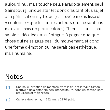
aujourd’hui, mais touche peu. Paradoxalement, seul
Gainsbourg, unique star (et donc d’autant plus sujet
à la pétrification mythique !), se révèle moins lisse et
« conforme » que les autres acteurs (qui ne sont pas
mauvais, mais un peu incolores). Il réussit, aussi par
sa place décalée dans l’intrigue, à gagner quelque
chose qui ne se gage pas : du mouvement, et donc
une forme d’émotion qui ne serait pas esthétique,
mais humaine.
Notes
Notes
↑
1
Une belle invention de montage, vers la fin, est lorsque Simon
n’arrive plus à entendre ses interlocuteurs, dont les paroles sont
brouillées et mélangées.
↑
2
Cahiers du cinéma, n°282, mars 1970, p.61.