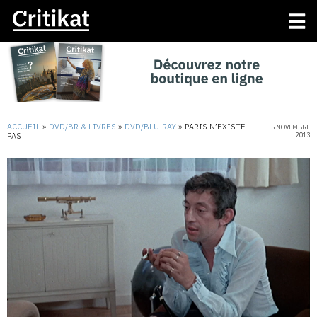
ACCUEIL
»
DVD/BR & LIVRES
»
DVD/BLU-RAY
»
PARIS N’EXISTE
5 NOVEMBRE
PAS
2013