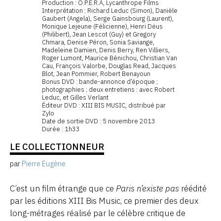
Production : O.P.E.R.A, Lycanthrope Films
Interprétation : Richard Leduc (Simon), Danièle
Gaubert (Angela), Serge Gainsbourg (Laurent),
Monique Lejeune (Félicienne), Henri Déus
(Philibert), Jean Lescot (Guy) et Gregory
Chmara, Denise Péron, Sonia Saviange,
Madeleine Damien, Denis Berry, Ren Villiers,
Roger Lumont, Maurice Bénichou, Christian Van
Cau, François Valorbe, Douglas Read, Jacques
Blot, Jean Pommier, Robert Benayoun
Bonus DVD : bande-annonce d’époque ;
photographies ; deux entretiens : avec Robert
Leduc, et Gilles Verlant
Éditeur DVD : XIII BIS MUSIC, distribué par
Zylo
Date de sortie DVD : 5 novembre 2013
Durée : 1h33
LE COLLECTIONNEUR
par
Pierre Eugène
C’est un film étrange que ce
Paris n’existe pas
réédité
par les éditions XIII Bis Music, ce premier des deux
long-métrages réalisé par le célèbre critique de