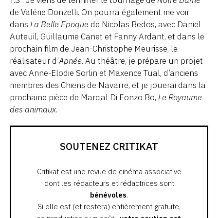
T.S : Je viens de terminer le tournage de
Notre Dame
de Valérie Donzelli. On pourra également me voir
dans
La Belle Epoque
de Nicolas Bedos, avec Daniel
Auteuil, Guillaume Canet et Fanny Ardant, et dans le
prochain film de Jean-Christophe Meurisse, le
réalisateur d’
Apnée
. Au théâtre, je prépare un projet
avec Anne-Elodie Sorlin et Maxence Tual, d’anciens
membres des Chiens de Navarre, et je jouerai dans la
prochaine pièce de Marcial Di Fonzo Bo,
Le Royaume
des animaux
.
SOUTENEZ CRITIKAT
Critikat est une revue de cinéma associative
dont les rédacteurs et rédactrices sont
bénévoles
.
Si elle est (et restera) entièrement gratuite,