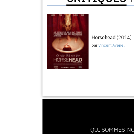
1 
Horsehead
(2014)
par
Vincent Avenel
QUI SOMMES-NO