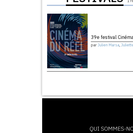
1 r
39e festival Ciném
par
Julien Marsa
,
Juliett
QUI SOMMES-NO