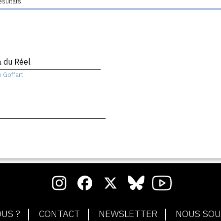
ésultats
a du Réel
e Goffart
US ?
CONTACT
NEWSLETTER
NOUS SOU