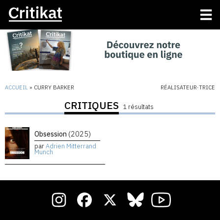
ACCUEIL
»
CURRY BARKER
RÉALISATEUR·TRICE
CRITIQUES
1 résultats
Obsession
(2025)
par
Adrien Mitterrand
Munch