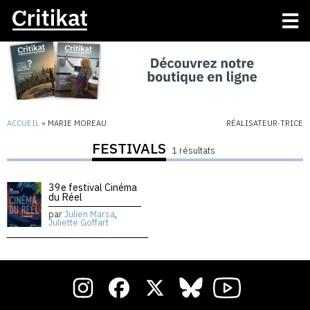
ACCUEIL
»
MARIE MOREAU
RÉALISATEUR·TRICE
FESTIVALS
1 résultats
39e festival Cinéma
du Réel
par
Julien Marsa
,
Juliette Goffart