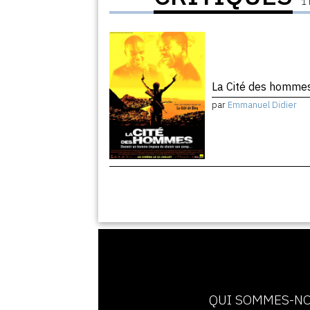
1 
La Cité des homm
par
Emmanuel Didier
QUI SOMMES-NO