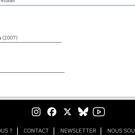
résultats
es
(2007)
US ?
CONTACT
NEWSLETTER
NOUS SOU