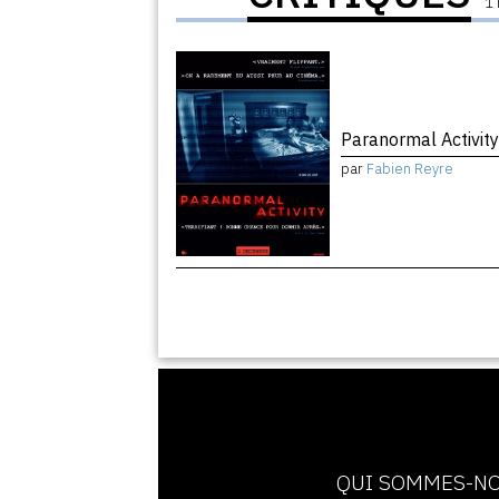
1 
Paranormal Activit
par
Fabien Reyre
QUI SOMMES-NO