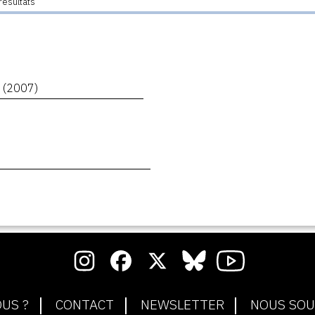
résultats
y
(2007)
US ?
CONTACT
NEWSLETTER
NOUS SOU