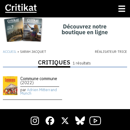
ACCUEIL
»
SARAH JACQUET
RÉALISATEUR·TRICE
CRITIQUES
1 résultats
Commune commune
(2022)
par
Adrien Mitterrand
Munch