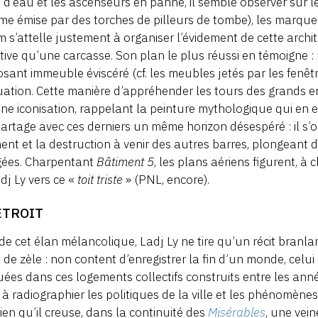
s d’eau et les ascenseurs en panne, il semble observer sur l
e émise par des torches de pilleurs de tombe), les marques
lm s’attelle justement à organiser l’évidement de cette arch
itive qu’une carcasse. Son plan le plus réussi en témoigne
osant immeuble éviscéré (cf. les meubles jetés par les fenêtres
ation. Cette manière d’appréhender les tours des grands e
ine iconisation, rappelant la peinture mythologique qui en e
partage avec ces derniers un même horizon désespéré : il s’
ent et la destruction à venir des autres barres, plongeant 
gées. Charpentant
Bâtiment 5
, les plans aériens figurent, à
dj Ly vers ce «
toit triste
» (PNL, encore).
’ÉTROIT
de cet élan mélancolique, Ladj Ly ne tire qu’un récit branlan
 de zèle : non content d’enregistrer la fin d’un monde, celui
ées dans ces logements collectifs construits entre les ann
 à radiographier les politiques de la ville et les phénomène
bien qu’il creuse, dans la continuité des
Misérables
, une vein