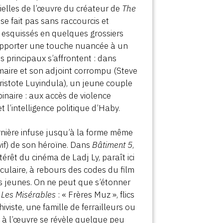
tielles de l’œuvre du créateur de
The
se fait pas sans raccourcis et
s esquissés en quelques grossiers
 apporter une touche nuancée à un
 principaux s’affrontent : dans
 maire et son adjoint corrompu (Steve
Aristote Luyindula), un jeune couple
naire : aux accès de violence
t l’intelligence politique d’Haby.
rnière infuse jusqu’à la forme même
vif) de son héroïne. Dans
Bâtiment 5
,
ntérêt du cinéma de Ladj Ly, paraît ici
culaire, à rebours des codes du film
les jeunes. On ne peut que s’étonner
s
Les Misérables
: « Frères Muz », flics
viste, une famille de ferrailleurs ou
t à l’œuvre se révèle quelque peu