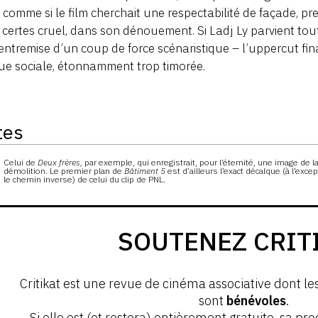
, comme si le film cherchait une respectabilité de façade, 
 certes cruel, dans son dénouement. Si Ladj Ly parvient tou
’entremise d’un coup de force scénaristique – l’uppercut fin
ue sociale, étonnamment trop timorée.
tes
s
Celui de
Deux frères,
par exemple, qui enregistrait, pour l’éternité, une image de l
démolition. Le premier plan de
Bâtiment 5
est d’ailleurs l’exact décalque (à l’e
le chemin inverse) de celui du clip de PNL.
SOUTENEZ CRIT
Critikat est une revue de cinéma associative dont le
sont
bénévoles
.
Si elle est (et restera) entièrement gratuite, sa pr