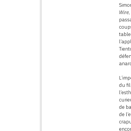
Simon
Wire
passa
coups
table
l’app
Tient
défen
anarc
L’imp
du fi
l’est
curie
de ba
de l’
crapu
encor