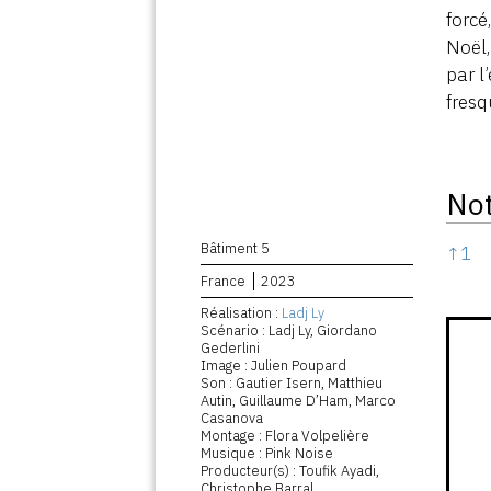
forcé
Noël,
par l
fresq
No
Note
Bâtiment 5
↑
1
France
2023
Réalisation :
Ladj Ly
Scénario : Ladj Ly, Giordano
Gederlini
Image : Julien Poupard
Son : Gautier Isern, Matthieu
Autin, Guillaume D’Ham, Marco
Casanova
Montage : Flora Volpelière
Musique : Pink Noise
Producteur(s) : Toufik Ayadi,
Christophe Barral