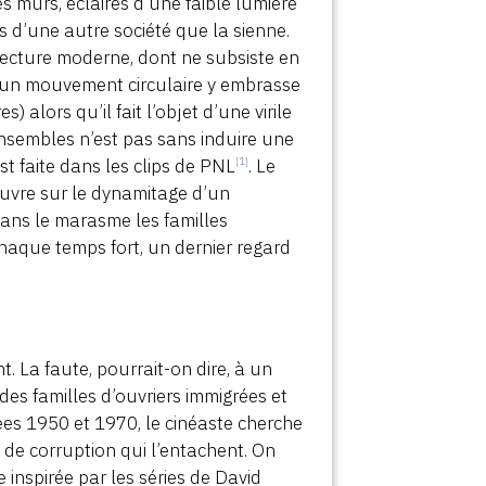
es murs, éclairés d’une faible lumière
 d’une autre société que la sienne.
itecture moderne, dont ne subsiste en
 : un mouvement circulaire y embrasse
) alors qu’il fait l’objet d’une virile
nsembles n’est pas sans induire une
st faite dans les clips de PNL
. Le
[1]
ouvre sur le dynamitage d’un
dans le marasme les familles
 chaque temps fort, un dernier regard
t. La faute, pourrait-on dire, à un
 des familles d’ouvriers immigrées et
ées 1950 et 1970, le cinéaste cherche
s de corruption qui l’entachent. On
e inspirée par les séries de David