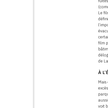
fuite
(comm
Le fi
défin
l’imp
évacu
certa
film 
bâtim
délo
de La
À L
Mais 
excès
parqu
aussi
voit 