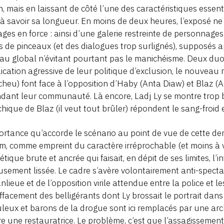
, mais en laissant de côté l’une des caractéristiques essen
, à savoir sa longueur. En moins de deux heures, l’exposé ne 
ges en force : ainsi d’une galerie restreinte de personnage
 de pinceaux (et des dialogues trop surlignés), supposés
au global n’évitant pourtant pas le manichéisme. Deux duos
lication agressive de leur politique d’exclusion, le nouveau
cheu) font face à l’opposition d’Haby (Anta Diaw) et Blaz (
dant leur communauté. Là encore, Ladj Ly se montre trop bi
hique de Blaz (il veut tout brûler) répondent le sang-froid e
ortance qu’accorde le scénario au point de vue de cette de
lm, comme empreint du caractère irréprochable (et moins à 
hétique brute et ancrée qui faisait, en dépit de ses limites, l’i
usement lissée. Le cadre s’avère volontairement anti-specta
nlieue et de l’opposition virile attendue entre la police et 
effacement des belligérants dont Ly brossait le portrait dan
leux et barons de la drogue sont ici remplacés par une archi
e une restauratrice. Le problème, c’est que l’assagissemen