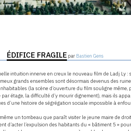
ÉDIFICE FRAGILE
par
Bastien Gens
elle intuition innerve en creux le nouveau film de Ladj Ly :
ameux grands ensembles sont désormais devenus des ruines
inhabitables (la scène d’ouverture du film souligne même, p
 par étage, la difficulté d’y mourir dignement), mais ils app
ues d’une histoire de ségrégation sociale impossible à enfoui
 même un tombeau que paraît visiter le jeune maire de droit
t d’acter l’expulsion des habitants du « bâtiment 5 » pour