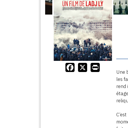
Une b
les f
rend 
étage
reliq
C’est
momen