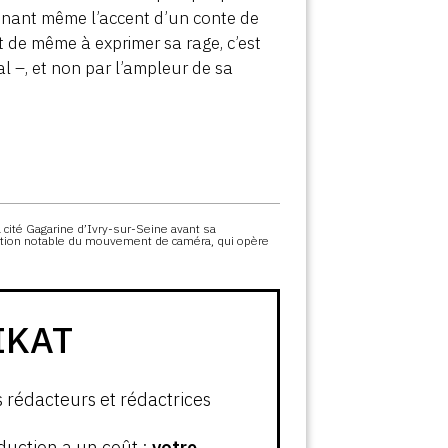
prenant même l’accent d’un conte de
t de même à exprimer sa rage, c’est
al –, et non par l’ampleur de sa
a cité Gagarine d’Ivry-sur-Seine avant sa
xception notable du mouvement de caméra, qui opère
IKAT
s rédacteurs et rédactrices
oduction a un coût :
votre