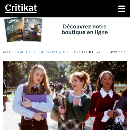
ACCUEIL
»
ACTUALITÉ CINÉ
»
CRITIQUE
»
BEYOND CLUELESS
28 AVRIL 2015