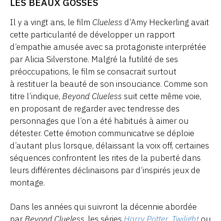
LES BEAUX GOSSES
Il y a vingt ans, le film
Clueless
d’Amy Heckerling avait
cette particularité de développer un rapport
d’empathie amusée avec sa protagoniste interprétée
par Alicia Silverstone. Malgré la futilité de ses
préoccupations, le film se consacrait surtout
à restituer la beauté de son insouciance. Comme son
titre l’indique,
Beyond Clueless
suit cette même voie,
en proposant de regarder avec tendresse des
personnages que l’on a été habitués à aimer ou
détester. Cette émotion communicative se déploie
d’autant plus lorsque, délaissant la voix off, certaines
séquences confrontent les rites de la puberté dans
leurs différentes déclinaisons par d’inspirés jeux de
montage.
Dans les années qui suivront la décennie abordée
par
Beyond Clueless
, les séries
Harry Potter
,
Twilight
ou