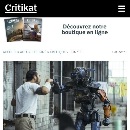
ACCUEIL
»
ACTUALITÉ CINÉ
»
CRITIQUE
»
CHAPPIE
3 MARS 2015