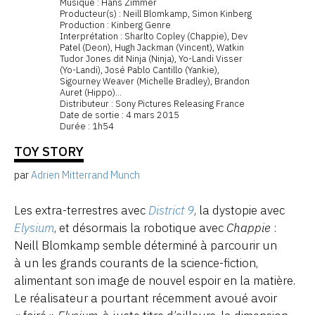
Musique : Hans Zimmer
Producteur(s) : Neill Blomkamp, Simon Kinberg
Production : Kinberg Genre
Interprétation : Sharlto Copley (Chappie), Dev
Patel (Deon), Hugh Jackman (Vincent), Watkin
Tudor Jones dit Ninja (Ninja), Yo-Landi Visser
(Yo-Landi), José Pablo Cantillo (Yankie),
Sigourney Weaver (Michelle Bradley), Brandon
Auret (Hippo)...
Distributeur : Sony Pictures Releasing France
Date de sortie : 4 mars 2015
Durée : 1h54
TOY STORY
par
Adrien Mitterrand Munch
Les extra-terrestres avec
District 9
, la dystopie avec
Elysium
, et désormais la robotique avec
Chappie
:
Neill Blomkamp semble déterminé à parcourir un
à un les grands courants de la science-fiction,
alimentant son image de nouvel espoir en la matière.
Le réalisateur a pourtant récemment avoué avoir