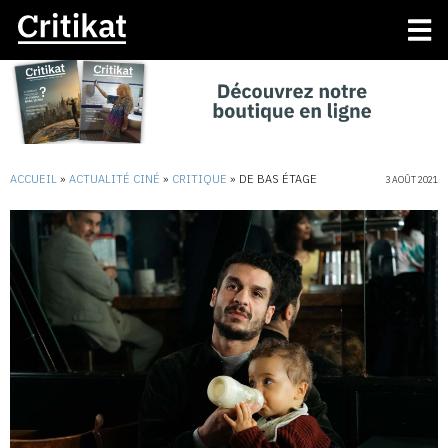
ACCUEIL
»
ACTUALITÉ CINÉ
»
CRITIQUE
»
DE BAS ÉTAGE
3 AOÛT 2021