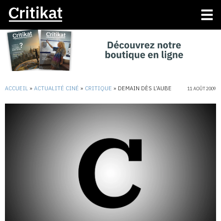
ACCUEIL
»
ACTUALITÉ CINÉ
»
CRITIQUE
»
DEMAIN DÈS L’AUBE
11 AOÛT 2009