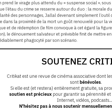
lm prend le virage plus attendu du « suspense social », sous
ue l’étau du crime se resserre autour du duo : la morale du 
larité des personnages, Jallal devenant simplement l’outil
e dans la proximité de la mort un goût renouvelé pour la v
que et de rédemption (le film convoque à cet égard la figu
ion), le dénouement salvateur et prévisible finit de mettre e
édiablement phagocyté par son scénario.
SOUTENEZ CRIT
Critikat est une revue de cinéma associative dont le
sont
bénévoles
.
Si elle est (et restera) entièrement gratuite, sa pr
soutien est précieux
pour garantir sa pérennité e
Internet, vidéos, podcasts...
N'hésitez pas à nous soutenir mensuellement