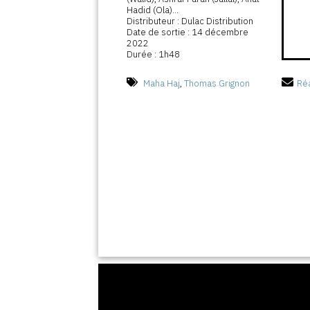
Hadid (Ola)...
Distributeur : Dulac Distribution
Date de sortie : 14 décembre
2022
Durée : 1h48
Maha Haj
,
Thomas Grignon
Réa