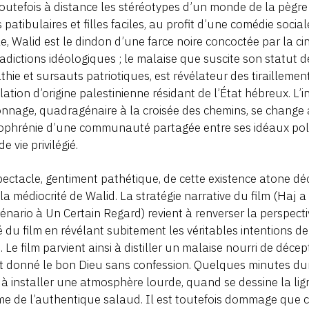
outefois à distance les stéréotypes d’un monde de la pègre 
 patibulaires et filles faciles, au profit d’une comédie soci
le, Walid est le dindon d’une farce noire concoctée par la ci
adictions idéologiques ; le malaise que suscite son statut
thie et sursauts patriotiques, est révélateur des tiraillemen
ation d’origine palestinienne résidant de l’État hébreux. L’i
nnage, quadragénaire à la croisée des chemins, se change 
ophrénie d’une communauté partagée entre ses idéaux polit
de vie privilégié.
ectacle, gentiment pathétique, de cette existence atone 
la médiocrité de Walid. La stratégie narrative du film (Haj a
énario à Un Certain Regard) revient à renverser la perspect
é du film en révélant subitement les véritables intentions d
n. Le film parvient ainsi à distiller un malaise nourri de décep
t donné le bon Dieu sans confession. Quelques minutes du
 à installer une atmosphère lourde, quand se dessine la lig
 de l’authentique salaud. Il est toutefois dommage que 