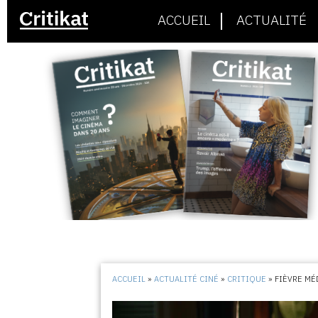
ACCUEIL
ACTUALITÉ
ACCUEIL
»
ACTUALITÉ CINÉ
»
CRITIQUE
»
FIÈVRE M