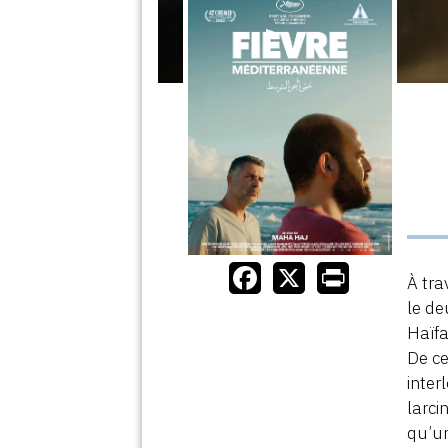
À tra
le de
Haïfa
De ce
inter
larci
qu’un