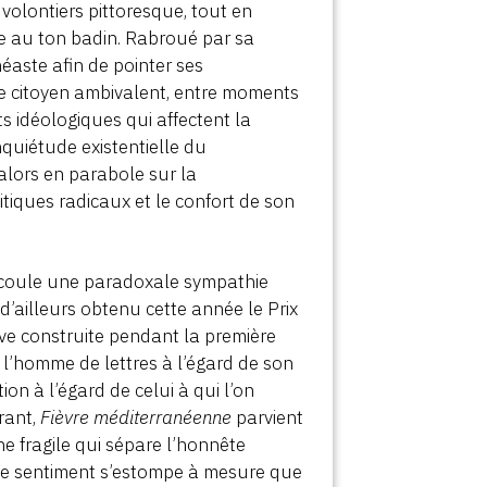
volontiers pittoresque, tout en
ale au ton badin. Rabroué par sa
néaste afin de pointer ses
 de citoyen ambivalent, entre moments
ts idéologiques qui affectent la
nquiétude existentielle du
alors en parabole sur la
iques radicaux et le confort de son
découle une paradoxale sympathie
 d’ailleurs obtenu cette année le Prix
ive construite pendant la première
e l’homme de lettres à l’égard de son
tion à l’égard de celui à qui l’on
rant,
Fièvre méditerranéenne
parvient
ne fragile qui sépare l’honnête
ce sentiment s’estompe à mesure que