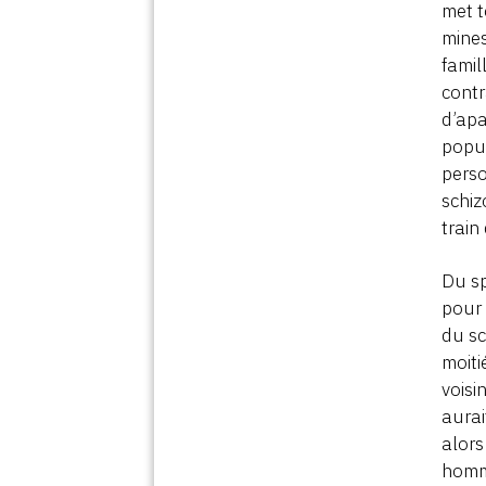
met t
mines
famil
contr
d’apa
popul
perso
schiz
train 
Du sp
pour 
du sc
moiti
voisi
aurai
alors
homme