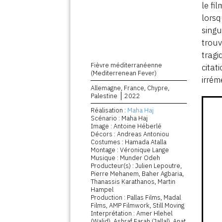
le fi
lorsq
singu
trouv
tragi
Fièvre méditerranéenne
citat
(Mediterrenean Fever)
irrém
Allemagne, France, Chypre,
Palestine
2022
Réalisation :
Maha Haj
Scénario : Maha Haj
Image : Antoine Héberlé
Décors : Andreas Antoniou
Costumes : Hamada Atalla
Montage : Véronique Lange
Musique : Munder Odeh
Producteur(s) : Julien Lepoutre,
Pierre Mehanem, Baher Agbaria,
Thanassis Karathanos, Martin
Hampel
Production : Pallas Films, Madal
Films, AMP Filmwork, Still Moving
Interprétation : Amer Hlehel
(Walid), Ashraf Farah (Jallal), Anat