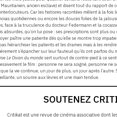
 Mauritanien, ancien esclave) et disent tout du rapport de c
interlocuteurs. Car les histoires racontées mêlent à la fois l
oïas quotidiennes ou encore les douces folies de la jalous
s, face à la truculence du docteur Federmann et la cocass
is absurdes, qu’on lui pose : ses prescriptions sont plus ou m
oyer paître une patiente dès qu’elle se montre trop impatie
pas hiérarchiser les patients et les drames mais à les rendr
ièrement s’épancher sur leur fauteuil qu’ils ont parfois du 
erse
Le Divan du monde
sert surtout de contre-pied à ce se
essivement le film : personne ne sera soigné, personne ne sort
 que la vie continue, un jour de plus, un jour après l’autr
eillante, un sourire aux lèvres et une main tendue.
SOUTENEZ CRIT
Critikat est une revue de cinéma associative dont le