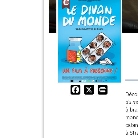
Décou
du m
à bra
monde
cabin
à Str