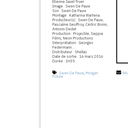
Étienne Jaxel-Truer
Image : Swen De Pauw
Son : Swen De Pauw
Montage : Katharina Wartena
Producteur(s) : Swen De Pauw,
Pascaline Geoffroy, Cédric Bonin,
Antonin Dedet
Production : Projectile, Seppia
Films, Neon Productions
Interprétation : Georges
Federmann...
Distributeur : Shellac
Date de sortie : 16 mars 2016
Durée : 1H35
Swen De Pauw
,
Morgan
Réa
Pokée