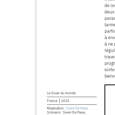
de ce
deux 
paran
larme
parfo
à env
à ne 
régul
trav
progr
sorte
bienv
Le Divan du monde
France
2015
Réalisation :
Swen De Pauw
Scénario : Swen De Pauw,