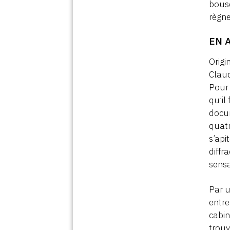
bousc
règne
EN 
Origi
Claud
Pour 
qu’il
docum
quatr
s’api
diffr
sensa
Par u
entre
cabin
trouv