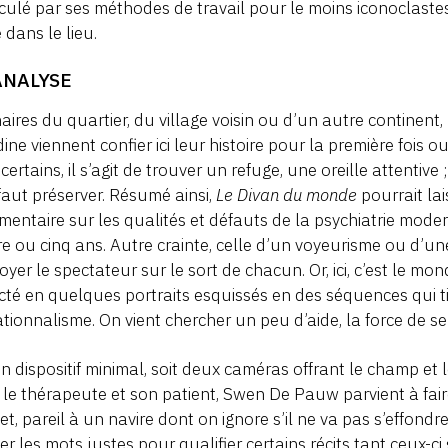
ulé par ses méthodes de travail pour le moins iconoclastes
 dans le lieu.
ANALYSE
naires du quartier, du village voisin ou d’un autre continent,
ine viennent confier ici leur histoire pour la première fois
certains, il s’agit de trouver un refuge, une oreille attentive ;
 faut préserver. Résumé ainsi,
Le Divan du monde
pourrait la
entaire sur les qualités et défauts de la psychiatrie mode
e ou cinq ans. Autre crainte, celle d’un voyeurisme ou d’un
toyer le spectateur sur le sort de chacun. Or, ici, c’est le mon
acté en quelques portraits esquissés en des séquences qui t
tionnalisme. On vient chercher un peu d’aide, la force de se 
n dispositif minimal, soit deux caméras offrant le champ e
 le thérapeute et son patient, Swen De Pauw parvient à fair
et, pareil à un navire dont on ignore s’il ne va pas s’effondr
er les mots justes pour qualifier certains récits tant ceux-ci