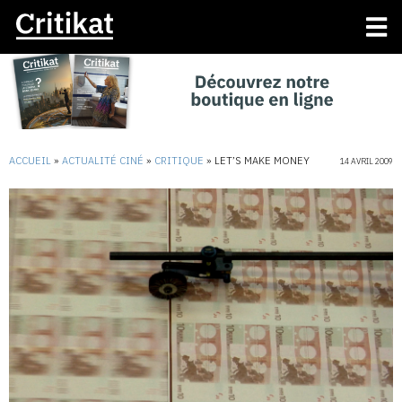
ACCUEIL
»
ACTUALITÉ CINÉ
»
CRITIQUE
»
LET’S MAKE MONEY
14 AVRIL 2009