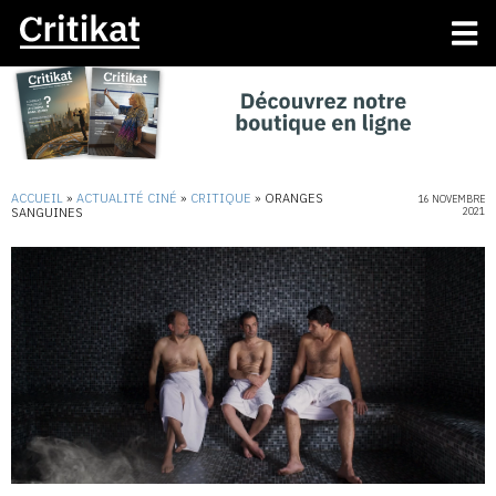
ACCUEIL
»
ACTUALITÉ CINÉ
»
CRITIQUE
»
ORANGES
16 NOVEMBRE
SANGUINES
2021