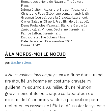
Roman, Les chiens de Navarre, The Jokers
Films
Interprétation : Alexandre Steiger (Alexandre),
Christophe Paou (Stéphane Lemarchand), Lilith
Grasmug (Louise), Lorella Cravotta (Laurence),
Olivier Saladin (Olivier), Fred Blin (le détraqué),
Denis Podalydès (l'avocat), Blanche Gardin (la
gynécologue), Vincent Dedienne (lui-même),
Patrice Laffont (lui-même)...
Distributeur : The Jokers Films
Date de sortie : 17 novembre 2021
Durée : 1h42
À LA MORDS-MOI LE NOEUD
par
Bastien Gens
«
Nous voulons tous un pays uni
» affirme dans un petit
rire étouffé un homme en costume-cravate, mi-
guilleret, mi-sournois. Au milieu d’une réunion
gouvernementale où chaque collaborateur du
ministre de l’économie y va de sa proposition pour
renflouer les caisses de l’État et détricoter le système