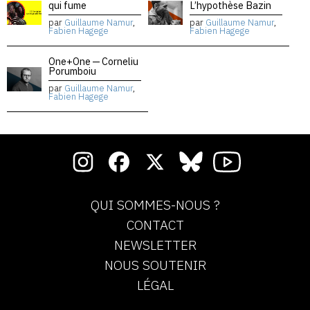
qui fume
L’hypothèse Bazin
par
Guillaume Namur
,
par
Guillaume Namur
,
Fabien Hagege
Fabien Hagege
One+One — Corneliu
Porumboiu
par
Guillaume Namur
,
Fabien Hagege
QUI SOMMES-NOUS ?
CONTACT
NEWSLETTER
NOUS SOUTENIR
LÉGAL