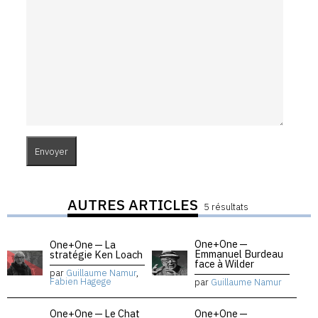
AUTRES ARTICLES
5 résultats
One+One —
One+One — La
Emmanuel Burdeau
stratégie Ken Loach
face à Wilder
par
Guillaume Namur
,
Fabien Hagege
par
Guillaume Namur
One+One — Le Chat
One+One —