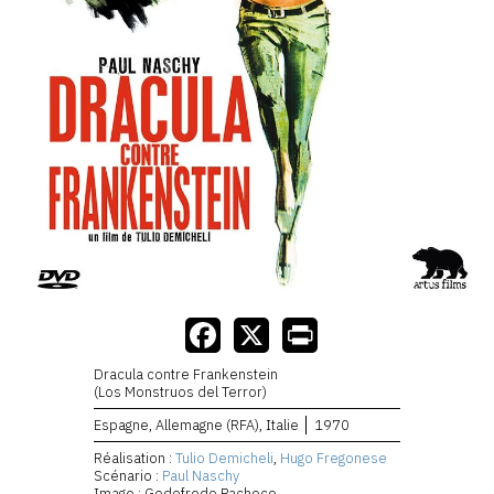
Dracula contre Frankenstein
(Los Monstruos del Terror)
Espagne, Allemagne (RFA), Italie
1970
Réalisation :
Tulio Demicheli
,
Hugo Fregonese
Scénario :
Paul Naschy
Image : Godofredo Pacheco