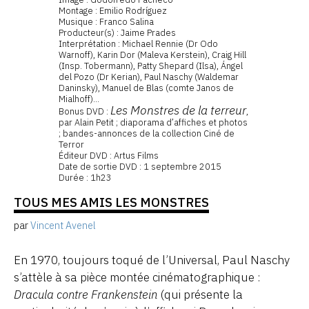
Montage : Emilio Rodríguez
Musique : Franco Salina
Producteur(s) : Jaime Prades
Interprétation : Michael Rennie (Dr Odo
Warnoff), Karin Dor (Maleva Kerstein), Craig Hill
(Insp. Tobermann), Patty Shepard (Ilsa), Ángel
del Pozo (Dr Kerian), Paul Naschy (Waldemar
Daninsky), Manuel de Blas (comte Janos de
Mialhoff)...
Les Monstres de la terreur
Bonus DVD :
,
par Alain Petit ; diaporama d’affiches et photos
; bandes-annonces de la collection Ciné de
Terror
Éditeur DVD : Artus Films
Date de sortie DVD : 1 septembre 2015
Durée : 1h23
TOUS MES AMIS LES MONSTRES
par
Vincent Avenel
En 1970, toujours toqué de l’Universal, Paul Naschy
s’attèle à sa pièce montée cinématographique :
Dracula contre Frankenstein
(qui présente la