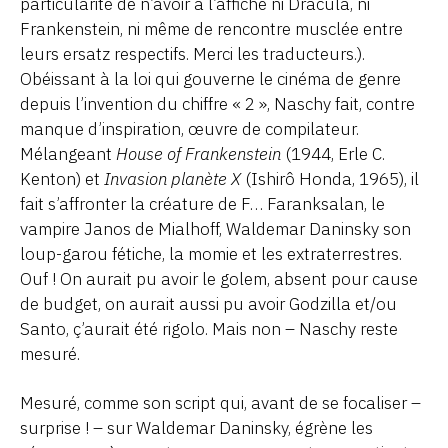
particularité de n’avoir à l’affiche ni Dracula, ni
Frankenstein, ni même de rencontre musclée entre
leurs ersatz respectifs. Merci les traducteurs.).
Obéissant à la loi qui gouverne le cinéma de genre
depuis l’invention du chiffre « 2 », Naschy fait, contre
manque d’inspiration, œuvre de compilateur.
Mélangeant
House of Frankenstein
(1944, Erle C.
Kenton) et
Invasion planète X
(Ishirô Honda, 1965), il
fait s’affronter la créature de F… Faranksalan, le
vampire Janos de Mialhoff, Waldemar Daninsky son
loup-garou fétiche, la momie et les extraterrestres.
Ouf ! On aurait pu avoir le golem, absent pour cause
de budget, on aurait aussi pu avoir Godzilla et/ou
Santo, ç’aurait été rigolo. Mais non – Naschy reste
mesuré.
Mesuré, comme son script qui, avant de se focaliser –
surprise ! – sur Waldemar Daninsky, égrène les