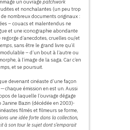
n hommage un ouvrage
patchwork
érudites et nonchalantes (un peu trop
nt de nombreux documents originaux :
isées – couacs et malentendus ne
gue et une iconographie abondante
e regorge d’anecdotes, cruelles ou/et
 temps
, sans être le grand livre qu’il
it modulable – d’un bout à l’autre ou
orphe, à l’image de la saga. Car c’en
emps, et se poursuit.
tique devenant cinéaste d’une façon
s — chaque émission en est un. Aussi
opos de laquelle l’ouvrage dégage
o Janine Bazin (décédée en 2003)-
éastes filmés et filmeurs se forme,
ions une idée forte dans la collection,
nait à son tour le sujet dont s’emparait