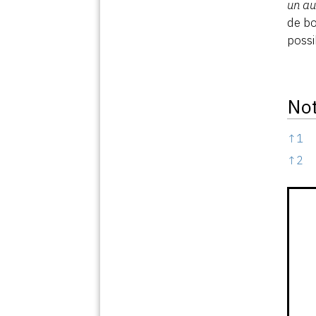
un au
de bo
possi
No
Note
↑
1
↑
2