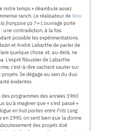
 de notre temps » déambule assez
immense ranch. Le réalisateur de
New
à la française ça ?
» L’ouvrage porte
 une contradiction, à la fois
dant possible les expérimentations.
Bazin et André Labarthe de parler de
faire quelque chose, et, au-delà, ne
. L’esprit flibustier de Labarthe
rme, c’est-à-dire sachant sauter sur
x projets. Se dégage au sein du duo
rité évidentes.
ille des programmes des années 1960
plus qu’à imaginer que « s’est passé »
logue en huit parties entre Fritz Lang
rte en 1990, on sent bien que la donne
aboutissement des projets doit