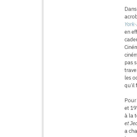
Dans 
acrob
York
en ef
caden
Ciném
ciném
pas s
trave
les o
qu’il
Pour 
et 1
à la 
et Je
a cha