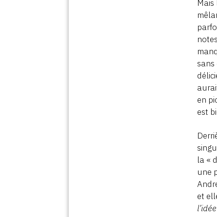
Mais 
mêlan
parfo
notes
manq
sans 
délic
aurai
en pi
est b
Derri
singu
la « 
une p
André
et el
l’idée