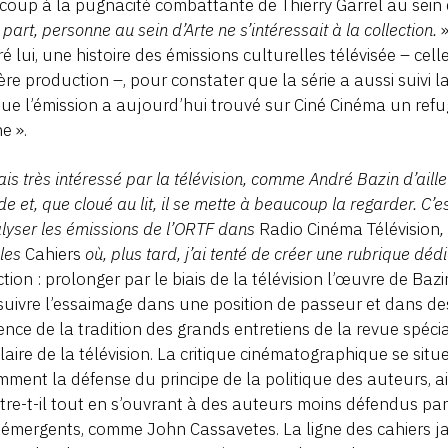
oup à la pugnacité combattante de Thierry Garrel au sein 
 part, personne au sein d’Arte ne s’intéressait à la collection.
»
é lui, une histoire des émissions culturelles télévisée – cell
ère production –, pour constater que la série a aussi suivi la
ue l’émission a aujourd’hui trouvé sur Ciné Cinéma un refu
he ».
tais très intéressé par la télévision, comme André Bazin d’aille
e et, que cloué au lit, il se mette à beaucoup la regarder. C’
lyser les émissions de l’ORTF dans
Radio Cinéma Télévision
,
les
Cahiers
où, plus tard, j’ai tenté de créer une rubrique dédi
ction : prolonger par le biais de la télévision l’œuvre de Baz
uivre l’essaimage dans une position de passeur et dans des
gence de la tradition des grands entretiens de la revue spécia
aire de la télévision. La critique cinématographique se situe
ment la défense du principe de la politique des auteurs, a
ustre-t-il tout en s’ouvrant à des auteurs moins défendus pa
 émergents, comme John Cassavetes. La ligne des cahiers ja