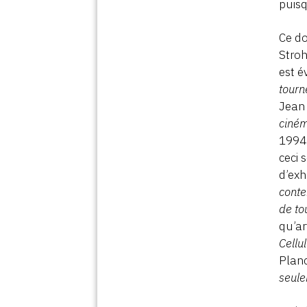
puisq
Ce do
Stroh
est é
tourn
Jean
ciné
1994 
ceci 
d’exh
conte
de to
qu’ar
Cellu
Planc
seule