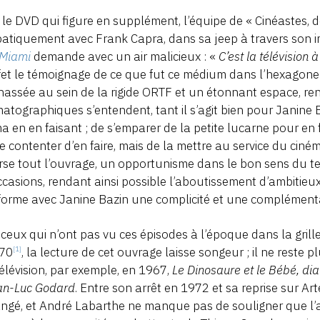
le DVD qui figure en supplément, l’équipe de « Cinéastes,
atiquement avec Frank Capra, dans sa jeep à travers son 
-Miami
demande avec un air malicieux : «
C’est la télévision 
fet le témoignage de ce que fut ce médium dans l’hexagone :
assée au sein de la rigide ORTF et un étonnant espace, ren
atographiques s’entendent, tant il s’agit bien pour Janine 
a en en faisant ; de s’emparer de la petite lucarne pour en 
e contenter d’en faire, mais de la mettre au service du cinéma
rse tout l’ouvrage, un opportunisme dans le bon sens du te
ccasions, rendant ainsi possible l’aboutissement d’ambitieu
 forme avec Janine Bazin une complicité et une complémenta
ceux qui n’ont pas vu ces épisodes à l’époque dans la gr
970
, la lecture de cet ouvrage laisse songeur ; il ne reste 
[1]
télévision, par exemple, en 1967,
Le Dinosaure et le Bébé, dia
an-Luc Godard
. Entre son arrêt en 1972 et sa reprise sur A
ngé, et André Labarthe ne manque pas de souligner que l’