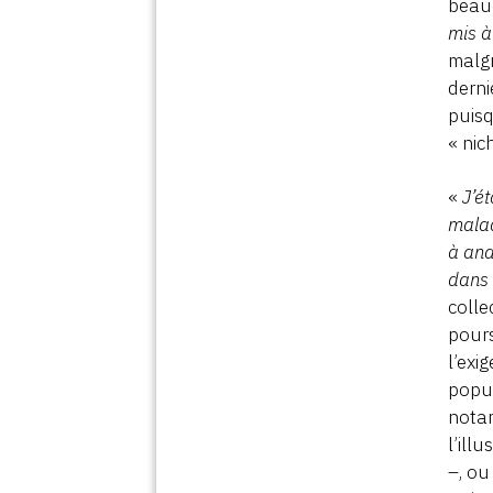
beauc
mis à
malgr
derni
puisq
« nic
«
J’é
malad
à ana
dans 
colle
pours
l’exi
popul
notam
l’ill
–, ou