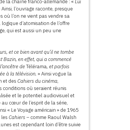
de la chaîne franco-allemande : «
Lui
 Ainsi, l’ouvrage raconte, presque
es où l’on ne vient pas vendre sa
 logique d’atomisation de l’offre
ge, qui est aussi un peu une
urs, et ce bien avant qu’il ne tombe
est Bazin, en effet, qui a commencé
 l’ancêtre de
Télérama
, et parfois
ée à la télévision.
» Ainsi vogue la
in et des
Cahiers du cinéma
,
 conditions où seraient réunis
lisée et le potentiel audiovisuel et
 au cœur de l’esprit de la série,
insi « Le Voyage américain » de 1965
r les
Cahiers
– comme Raoul Walsh
unes est cependant loin d’être suivie