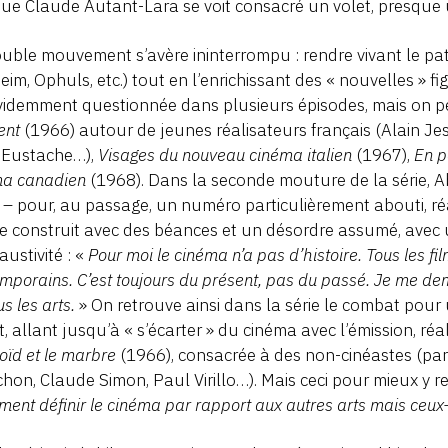
ue Claude Autant-Lara se voit consacré un volet, presque u
uble mouvement s’avère ininterrompu : rendre vivant le pa
eim, Ophuls, etc.) tout en l’enrichissant des « nouvelles » 
videmment questionnée dans plusieurs épisodes, mais on 
ent
(1966) autour de jeunes réalisateurs français (Alain Je
 Eustache…),
Visages du nouveau cinéma italien
(1967),
En p
ma canadien
(1968). Dans la seconde mouture de la série, A
– pour, au passage, un numéro particulièrement abouti, réa
se construit avec des béances et un désordre assumé, avec u
austivité : «
Pour moi le cinéma n’a pas d’histoire. Tous les fi
mporains. C’est toujours du présent, pas du passé. Je me dema
us les arts.
» On retrouve ainsi dans la série le combat pour
t, allant jusqu’à « s’écarter » du cinéma avec l’émission, ré
loïd et le marbre
(1966), consacrée à des non-cinéastes (par
hon, Claude Simon, Paul Virillo…). Mais ceci pour mieux y re
ment définir le cinéma par rapport aux autres arts mais ceux