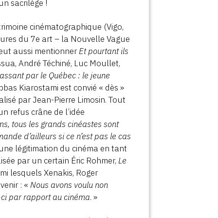
n sacrilège !
trimoine cinématographique (Vigo,
figures du 7e art – la Nouvelle Vague
peut aussi mentionner
Et pourtant ils
ssua, André Téchiné, Luc Moullet,
assant par le Québec : le jeune
bbas Kiarostami est convié « dès »
lisé par Jean-Pierre Limosin. Tout
n refus crâne de l’idée
lms, tous les grands cinéastes sont
nde d’ailleurs si ce n’est pas le cas
 une légitimation du cinéma en tant
alisée par un certain Éric Rohmer,
Le
mi lesquels Xenakis, Roger
venir : «
Nous avons voulu non
-ci par rapport au cinéma
. »