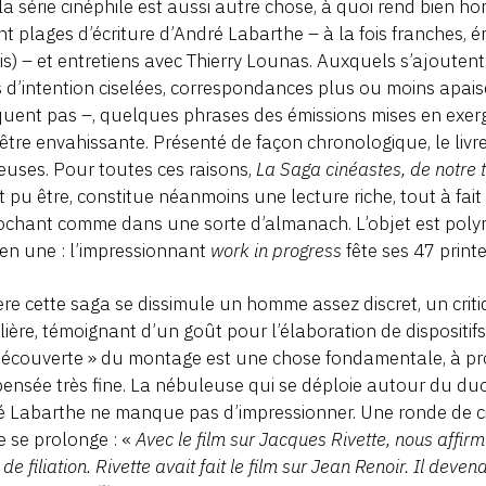
la série cinéphile est aussi autre chose, à quoi rend bie
t plages d’écriture d’André Labarthe – à la fois franches, 
is) – et entretiens avec Thierry Lounas. Auxquels s’ajoute
 d’intention ciselées, correspondances plus ou moins apa
uent pas –, quelques phrases des émissions mises en exer
être envahissante. Présenté de façon chronologique, le livr
ieuses. Pour toutes ces raisons,
La Saga cinéastes, de notre
t pu être, constitue néanmoins une lecture riche, tout à fa
ochant comme dans une sorte d’almanach. L’objet est polym
ien une : l’impressionnant
work in progress
fête ses 47 print
ère cette saga se dissimule un homme assez discret, un cri
lière, témoignant d’un goût pour l’élaboration de dispositif
découverte » du montage est une chose fondamentale, à pr
ensée très fine. La nébuleuse qui se déploie autour du du
 Labarthe ne manque pas d’impressionner. Une ronde de cin
le se prolonge : «
Avec le film sur Jacques Rivette, nous affirm
 de filiation. Rivette avait fait le film sur Jean Renoir. Il deve