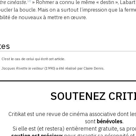
tre cinéaste.
» Rohmer a connu le même « destin », Labarth
[2]
ucler la boucle. Mais on a surtout l’impression que la ferm
bilité de nouveaux à mettre en œuvre.
tes
s
C’est le cas de celui qui écrit cet article.
Jacques Rivette le veilleur
(1990) a été réalisé par Claire Denis.
SOUTENEZ CRIT
Critikat est une revue de cinéma associative dont le
sont
bénévoles
.
Si elle est (et restera) entièrement gratuite, sa pr
soutien est précieux
pour garantir sa pérennité e