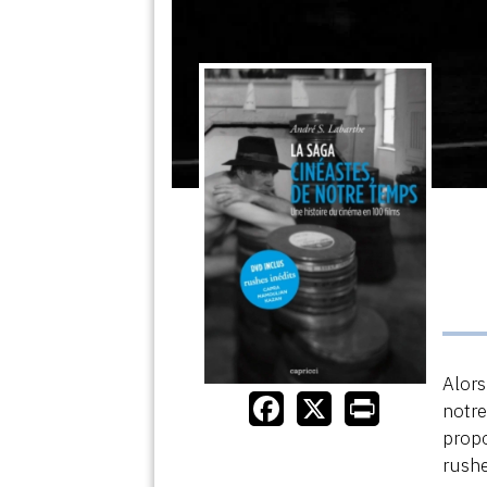
Alors
notre
propo
rushe