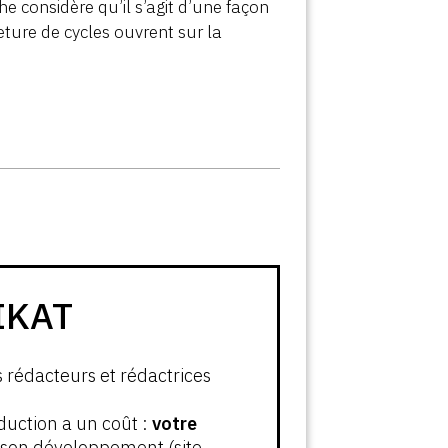
e considère qu’il s’agit d’une façon
eture de cycles ouvrent sur la
IKAT
s rédacteurs et rédactrices
oduction a un coût :
votre
t son développement (site