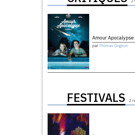
2 
Amour Apocalyps
par
Thomas Grignon
FESTIVALS
2 r