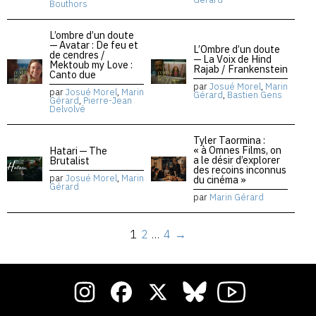
Bouthors
L’ombre d’un doute
— Avatar : De feu et
L’Ombre d’un doute
de cendres /
— La Voix de Hind
Mektoub my Love :
Rajab / Frankenstein
Canto due
par
Josué Morel
,
Marin
par
Josué Morel
,
Marin
Gérard
,
Bastien Gens
Gérard
,
Pierre-Jean
Delvolvé
Tyler Taormina :
« à Omnes Films, on
Hatari — The
a le désir d’explorer
Brutalist
des recoins inconnus
par
Josué Morel
,
Marin
du cinéma »
Gérard
par
Marin Gérard
1
2
…
4
→