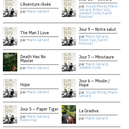
L’Aventure rêvée
par
Josué Morel
,
Marin
Gérard
,
Robin Vaz
,
par
Marin Gérard
Juliette Conti
,
Karim
Roussel
Jour 9 — Notre salut
The Man I Love
par
Marin Gérard
,
par
Marin Gérard
Robin Vaz
,
Karim
Roussel
Death Has No
Jour 7 — Minotaure
Master
par
Marin Gérard
,
Juliette Conti
par
Marin Gérard
Jour 6 — Moulin /
Hope
Hope
par
Marin Gérard
par
Josué Morel
,
Marin
Gérard
Jour 5 — Paper Tiger
La Gradiva
par
Marin Gérard
,
par
Marin Gérard
Robin Vaz