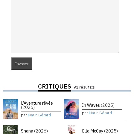
CRITIQUES
91 résultats
L’Aventure rêvée
In Waves
(2025)
(2026)
par
Marin Gérard
par
Marin Gérard
Shana
(2026)
Ella McCay
(2025)