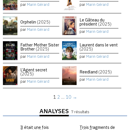
par
Marin Gérard
par
Marin Gérard
Le Gâteau du
Orphelin
(2025)
président
(2025)
par
Marin Gérard
par
Marin Gérard
Father Mother Sister
Laurent dans le vent
Brother
(2025)
(2025)
par
Marin Gérard
par
Marin Gérard
L’Agent secret
Reedland
(2025)
(2025)
par
Marin Gérard
par
Marin Gérard
1
2
…
10
→
ANALYSES
7 résultats
Il était une fois
Trois fragments de