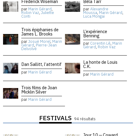
Frederick Wiseman
Béla Tarr
par
Marin Gérard
,
par
Alexandre
Robin Vaz
,
Juliette
Moussa
,
Marin Gérard
,
Conti
Luca Mongai
Trois épiphanies de
L’expérience
James L. Brooks
Benning
par
Josué Morel
,
Marin
par
Corentin Lê
,
Marin
Gérard
,
Pierre-Jean
Gérard
,
Robin Vaz
Delvolvé
La honte de Louis
Dan Sallitt, l’attentif
C.K.
par
Marin Gérard
par
Marin Gérard
Trois films de Joan
Micklin Silver
par
Marin Gérard
FESTIVALS
94 résultats
Jour 10 — Coward