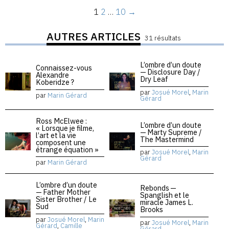
1
2
…
10
→
AUTRES ARTICLES
31 résultats
L’ombre d’un doute
Connaissez-vous
— Disclosure Day /
Alexandre
Dry Leaf
Koberidze ?
par
Josué Morel
,
Marin
par
Marin Gérard
Gérard
Ross McElwee :
L’ombre d’un doute
« Lorsque je filme,
— Marty Supreme /
l’art et la vie
The Mastermind
composent une
étrange équation »
par
Josué Morel
,
Marin
Gérard
par
Marin Gérard
L’ombre d’un doute
Rebonds —
— Father Mother
Spanglish et le
Sister Brother / Le
miracle James L.
Sud
Brooks
par
Josué Morel
,
Marin
par
Josué Morel
,
Marin
Gérard
,
Camille
Gérard