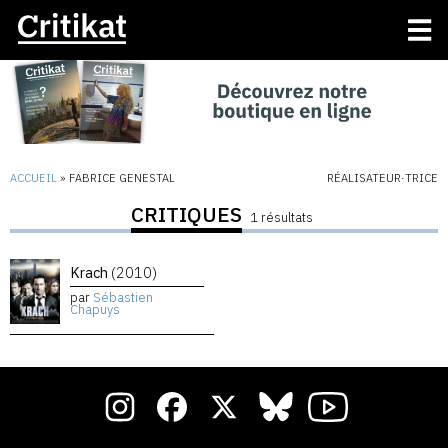
ACCUEIL
»
FABRICE GENESTAL
RÉALISATEUR·TRICE
CRITIQUES
1 résultats
Krach
(2010)
par
Sébastien
Chapuys