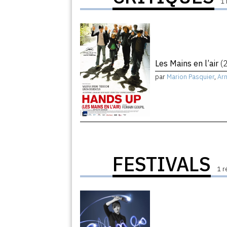
1 
Les Mains en l’air
(
par
Marion Pasquier
,
Arn
FESTIVALS
1 r