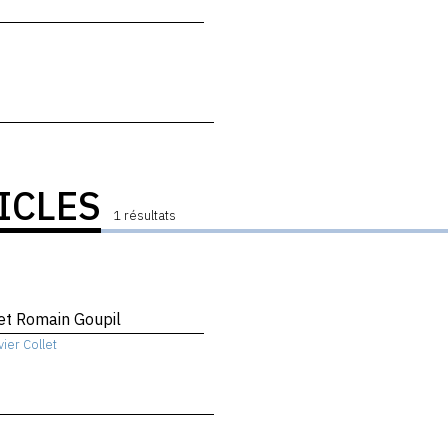
ICLES
1 résultats
et Romain Goupil
vier Collet