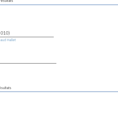
résultats
2010)
aud Hallet
ésultats