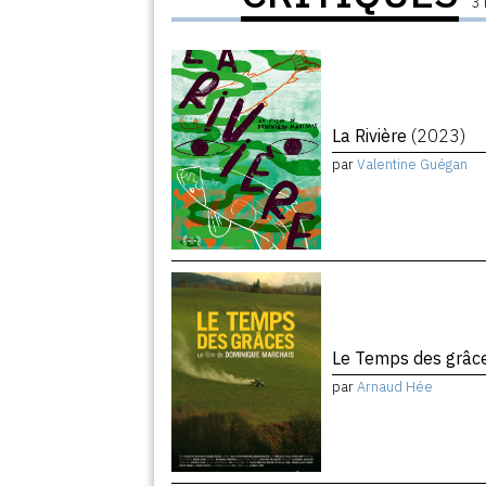
3 
La Rivière
(2023)
par
Valentine Guégan
Le Temps des grâc
par
Arnaud Hée