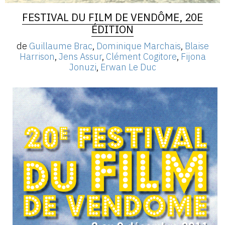
FESTIVAL DU FILM DE VENDÔME, 20E
ÉDITION
de
Guillaume Brac
,
Dominique Marchais
,
Blaise
Harrison
,
Jens Assur
,
Clément Cogitore
,
Fijona
Jonuzi
,
Erwan Le Duc