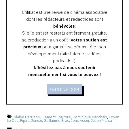
Critikat est une revue de cinéma associative
dont les rédacteurs et rédactrices sont
bénévoles
.
Si elle est (et restera) entièrement gratuite,
sa production a un coût :
votre soutien est
précieux
pour garantir sa pérennité et son
développement (site Internet, vidéos,
podcasts...).
N'hésitez pas à nous soutenir
mensuellement si vous le pouvez !
FAIRE UN DON
Blaise Harrison
,
Clément Cogitore
,
Dominique Marchais
,
Erwan
Le Duc
,
Fijona Jonuzi
,
Guillaume Brac
,
Jens Assur
,
Julien Marsa