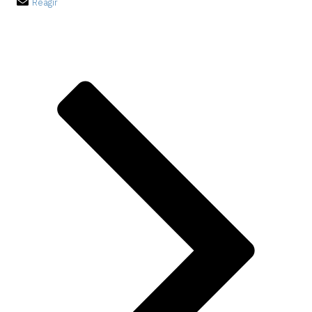
Réagir