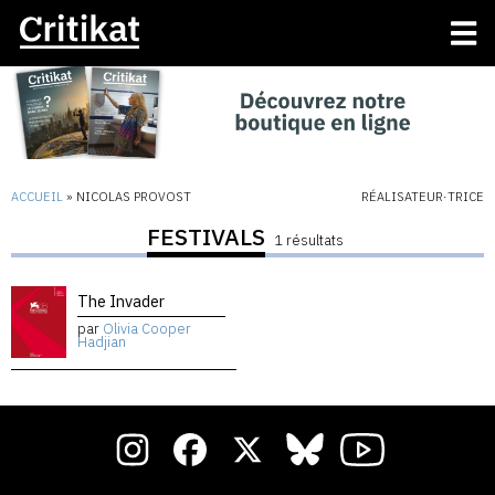
ACCUEIL
»
NICOLAS PROVOST
RÉALISATEUR·TRICE
FESTIVALS
1 résultats
The Invader
par
Olivia Cooper
Hadjian