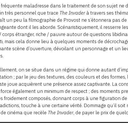
 fréquente maladresse dans le traitement de son sujet ne d
n très personnel que trace
The Invader
à travers ses théma
ît un peu la filmographie de Provost ne s’étonnera pas de 
geante dont il les aborde. Scénaristiquement, il resserre le
/ corps étranger, riche / pauvre autour de questions libidin
i, mais cela donne lieu à quelques moments de décrochage
ante scène d’ouverture, dévoilant un personnage et un lieu
s.
llement, on se situe dans un régime qui donne autant d’im
ation ; par le jeu des textures, des couleurs et des formes, 
ste joue acquièrent une présence assez captivante. La cons
 force également un minimum de respect ; des moments pres
s froidement composés, donnant corps à une figuration de l
adictions, touche à une certaine vérité. Dommage qu’il soit
 de cinéma que recèle
The Invader
, de payer le prix de qu