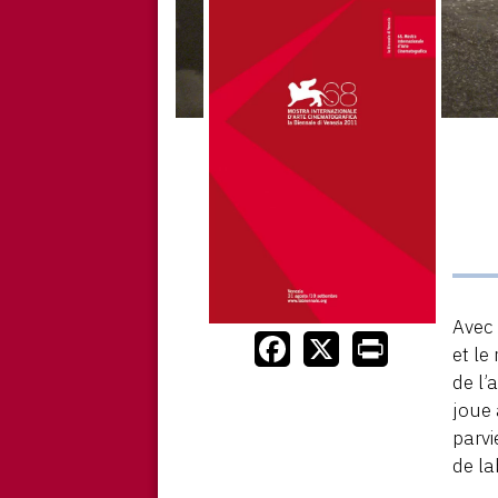
Avec
et le
de l’
joue 
parvi
de la