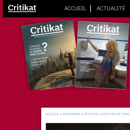
ACCUEIL
ACTUALITÉ
ACCUEIL
»
PANORAMA
»
FESTIVAL
»
MOSTRA DE VENI