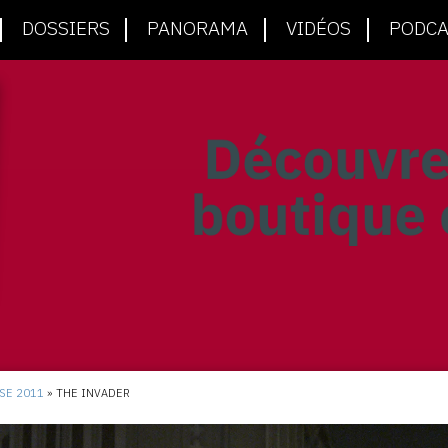
DOSSIERS
PANORAMA
VIDÉOS
PODCA
SE 2011
»
THE INVADER