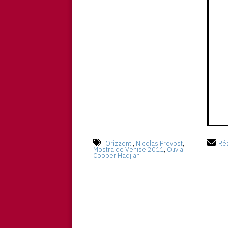
Orizzonti
,
Nicolas Provost
,
Réa
Mostra de Venise 2011
,
Olivia
Cooper Hadjian