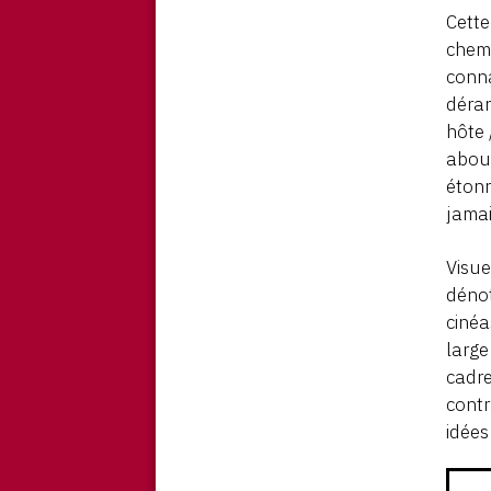
Cette
chemi
conna
déran
hôte 
about
étonn
jamai
Visue
dénot
cinéa
large
cadre
contr
idées