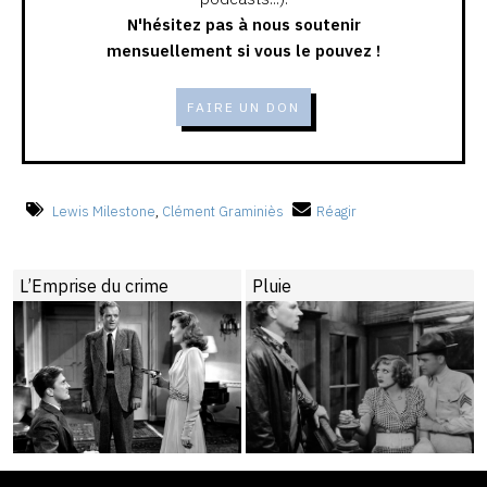
N'hésitez pas à nous soutenir
mensuellement si vous le pouvez !
FAIRE UN DON
Lewis Milestone
,
Clément Graminiès
Réagir
L’Emprise du crime
Pluie