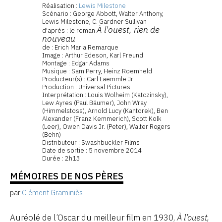
Réalisation :
Lewis Milestone
Scénario : George Abbott, Walter Anthony,
Lewis Milestone, C. Gardner Sullivan
À l'ouest, rien de
d'après : le roman
nouveau
de : Erich Maria Remarque
Image : Arthur Edeson, Karl Freund
Montage : Edgar Adams
Musique : Sam Perry, Heinz Roemheld
Producteur(s) : Carl Laemmle Jr
Production : Universal Pictures
Interprétation : Louis Wolheim (Katczinsky),
Lew Ayres (Paul Bäumer), John Wray
(Himmelstoss), Arnold Lucy (Kantorek), Ben
Alexander (Franz Kemmerich), Scott Kolk
(Leer), Owen Davis Jr. (Peter), Walter Rogers
(Behn)
Distributeur : Swashbuckler Films
Date de sortie : 5 novembre 2014
Durée : 2h13
MÉMOIRES DE NOS PÈRES
par
Clément Graminiès
Auréolé de l’Oscar du meilleur film en 1930,
À l’ouest,