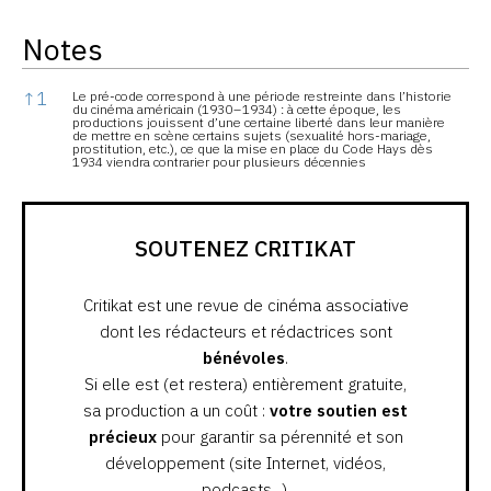
Notes
Notes
↑
1
Le pré-code correspond à une période restreinte dans l’historie
du cinéma américain (1930 – 1934) : à cette époque, les
productions jouissent d’une certaine liberté dans leur manière
de mettre en scène certains sujets (sexualité hors-mariage,
prostitution, etc.), ce que la mise en place du Code Hays dès
1934 viendra contrarier pour plusieurs décennies
SOUTENEZ CRITIKAT
Critikat est une revue de cinéma associative
dont les rédacteurs et rédactrices sont
bénévoles
.
Si elle est (et restera) entièrement gratuite,
sa production a un coût :
votre soutien est
précieux
pour garantir sa pérennité et son
développement (site Internet, vidéos,
podcasts...).