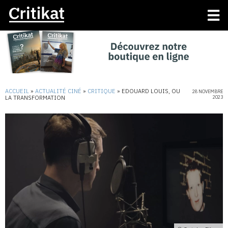
ACCUEIL
»
ACTUALITÉ CINÉ
»
CRITIQUE
»
EDOUARD LOUIS, OU
28 NOVEMBRE
LA TRANSFORMATION
2023