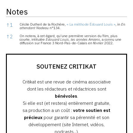
Notes
Notes
↑
1
Cécile Dutheil de la Rochère,
« La méthode Édouard Louis »
, in
En
attendant Nadeau
n°134.
↑
2
On notera, à cet égard, qu’une première version du film, plus
courte, intitulée
Edouard Louis, les années Amiens
, a connu une
diffusion sur France 3 Nord-Pas-de-Calais en février 2022.
SOUTENEZ CRITIKAT
Critikat est une revue de cinéma associative
dont les rédacteurs et rédactrices sont
bénévoles
.
Si elle est (et restera) entièrement gratuite,
sa production a un coût :
votre soutien est
précieux
pour garantir sa pérennité et son
développement (site Internet, vidéos,
podcasts...).