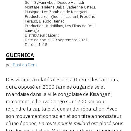
Son : Sylvain Aketi, Dieudo Hamadi
Montage : Hélène Ballis, Catherine Catella
Musique : Les Zombies de Kisangani
Producteur(s) : Quentin Laurent, Frédéric
Féraud, Dieudo Hamadi
Production : Kiripifilms, Les Films de l’œil
sauvage
Distributeur : Laterit
Date de sortie : 29 septembre 2021
Durée : 1h18
GUERNICA
par
Bastien Gens
Des victimes collatérales de la Guerre des six jours,
qui a opposé en 2000 l’armée ougandaise et
rwandaise dans la ville congolaise de Kisangani,
remontent le fleuve Congo sur 1700 km pour
rejoindre la capitale et demander réparation. Avec
son mouvement conradien et son titre annonciateur
d’une épopée,
En route pour le milliard
est placé sous
le signe de la fiction. Mais ici nul artifice — ni musique