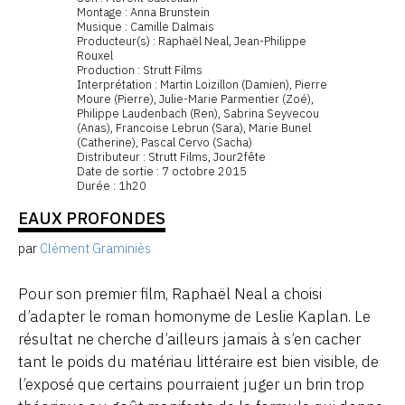
Montage : Anna Brunstein
Musique : Camille Dalmais
Producteur(s) : Raphaël Neal, Jean-Philippe
Rouxel
Production : Strutt Films
Interprétation : Martin Loizillon (Damien), Pierre
Moure (Pierre), Julie-Marie Parmentier (Zoé),
Philippe Laudenbach (Ren), Sabrina Seyvecou
(Anas), Francoise Lebrun (Sara), Marie Bunel
(Catherine), Pascal Cervo (Sacha)
Distributeur : Strutt Films, Jour2fête
Date de sortie : 7 octobre 2015
Durée : 1h20
EAUX PROFONDES
par
Clément Graminiès
Pour son premier film, Raphaël Neal a choisi
d’adapter le roman homonyme de Leslie Kaplan. Le
résultat ne cherche d’ailleurs jamais à s’en cacher
tant le poids du matériau littéraire est bien visible, de
l’exposé que certains pourraient juger un brin trop