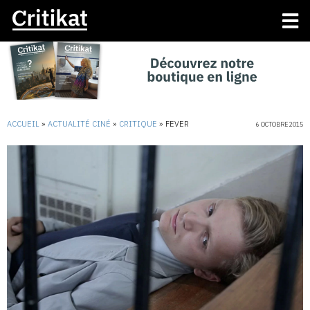
ACCUEIL
»
ACTUALITÉ CINÉ
»
CRITIQUE
»
FEVER
6 OCTOBRE 2015