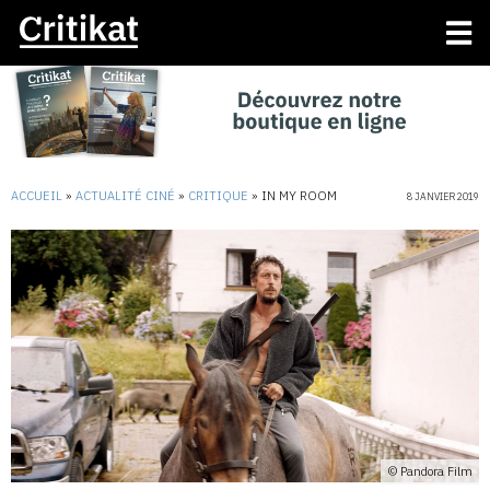
ACCUEIL
»
ACTUALITÉ CINÉ
»
CRITIQUE
»
IN MY ROOM
8 JANVIER 2019
© Pandora Film