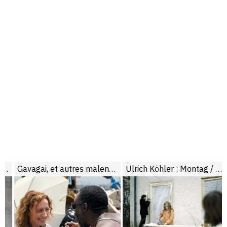
r
Gavagai, et autres malentendus
Ulrich Köhler : Montag / Bungalow