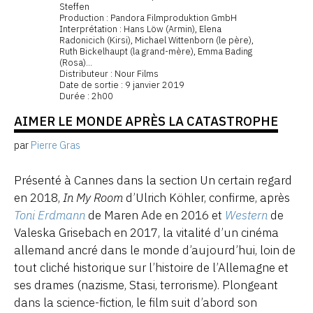
Steffen
Production : Pandora Filmproduktion GmbH
Interprétation : Hans Löw (Armin), Elena
Radonicich (Kirsi), Michael Wittenborn (le père),
Ruth Bickelhaupt (la grand-mère), Emma Bading
(Rosa)...
Distributeur : Nour Films
Date de sortie : 9 janvier 2019
Durée : 2h00
AIMER LE MONDE APRÈS LA CATASTROPHE
par
Pierre Gras
Présenté à Cannes dans la section Un certain regard
en 2018,
In My Room
d’Ulrich Köhler, confirme, après
Toni Erdmann
de Maren Ade en 2016 et
Western
de
Valeska Grisebach en 2017, la vitalité d’un cinéma
allemand ancré dans le monde d’aujourd’hui, loin de
tout cliché historique sur l’histoire de l’Allemagne et
ses drames (nazisme, Stasi, terrorisme). Plongeant
dans la science-fiction, le film suit d’abord son